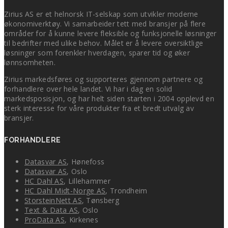
Zirius AS er et helnorsk IT-selskap som utvikler moderne
økonomiverktøy. Vi samarbeider tett med bransjer på flere
områder for å kunne levere fleksible og funksjonelle løsninger
til bedrifter med ulike behov. Målet er å levere oversiktlige
løsninger som forenkler hverdagen, sparer tid og øker
lønnsomheten.
Zirius markedsføres og supporteres gjennom partnere og
forhandlere over hele landet. Vi har i dag en solid
markedsposisjon, og har helt siden starten i 2004 opplevd en
sterk interesse for våre produkter fra et bredt utvalg av
bransjer.
FORHANDLERE
Datasvar AS
, Hønefoss
Datasvar AS
, Oslo
HC Dahl AS
, Lillehammer
HC Dahl Midt-Norge AS
, Trondheim
StorsteinNett AS
, Tønsberg
Text & Data AS
, Oslo
ProData AS
, Kirkenes