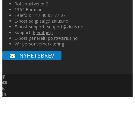
Rolfsbuktveien 2
1364 Fornebu
Telefon: +47 40 00 77 07
E-post salg:
salg@zirius.no
E-post support:
support@zirius.no
Support:
Fjernhjelp
E-post generelt:
post@zirius.no
Vår personvernerklæring
NYHETSBREV