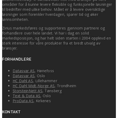
områder for å kunne levere fleksible og funksjonelle løsninger
til bedrifter med ulike behov. Målet er å levere oversiktlige
løsninger som forenkler hverdagen, sparer tid og øker
lønnsomheten.
Zirius markedsføres og supporteres gjennom partnere og
forhandlere over hele landet. Vi har i dag en solid
markedsposisjon, og har helt siden starten i 2004 opplevd en
sterk interesse for våre produkter fra et bredt utvalg av
bransjer.
FORHANDLERE
Datasvar AS
, Hønefoss
Datasvar AS
, Oslo
HC Dahl AS
, Lillehammer
HC Dahl Midt-Norge AS
, Trondheim
StorsteinNett AS
, Tønsberg
Text & Data AS
, Oslo
ProData AS
, Kirkenes
KONTAKT