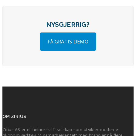
NYSGJERRIG?
FÅ GRATIS DEMO
OM ZIRIUS
Zirius AS er et helnorsk IT-selskap som utvikler moderne
økonomiverktøy. Vi samarbeider tett med bransjer på flere