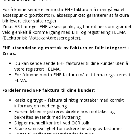
For å kunne sende eller motta EHF faktura må man gå via et
aksesspunkt (postkontor), aksesspunktet garanterer at faktura
blir levert etter satte regler.
Zirius AS har eget EHF-aksesspunkt, og har rutiner som gjør det
veldig enkelt å komme igang med EHF og registrering i ELMA
(ELektronisk MottakarAdresseregister).
EHF utsendelse og mottak av faktura er fullt integrert i
Zirius.
Du kan sende sende EHF fakturaer til dine kunder uten å
være registrert i ELMA.
For å kunne motta EHF faktura må ditt firma registreres i
ELMA.
Fordeler med EHF faktura til dine kunder:
Raskt og trygt – faktura til riktig mottaker med korrekt
informasjon med en gang.
Forsendelsen registreres direkte hos mottaker og
bekreftes avsendt med kvittering
Slipper manuell kontroll ved OCR tolk
Større sannsynlighet for raskere betaling av fakturaer