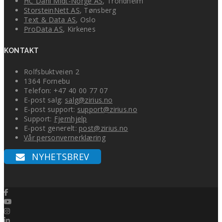
HC Dahl Midt-Norge AS
, Trondheim
StorsteinNett AS
, Tønsberg
Text & Data AS
, Oslo
ProData AS
, Kirkenes
KONTAKT
Rolfsbuktveien 2
1364 Fornebu
Telefon: +47 40 00 77 07
E-post salg:
salg@zirius.no
E-post support:
support@zirius.no
Support:
Fjernhjelp
E-post generelt:
post@zirius.no
Send forespørsel til forhandler
Vår personvernerklæring
NYHETSBREV