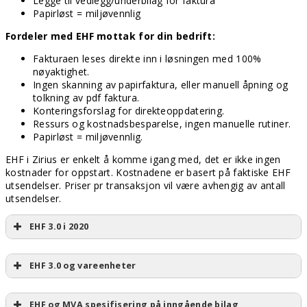
Legge til vedlegg/underbilag for faktura
Papirløst = miljøvennlig
Fordeler med EHF mottak for din bedrift:
Fakturaen leses direkte inn i løsningen med 100%
nøyaktighet.
Ingen skanning av papirfaktura, eller manuell åpning og
tolkning av pdf faktura.
Konteringsforslag for direkteoppdatering.
Ressurs og kostnadsbesparelse, ingen manuelle rutiner.
Papirløst = miljøvennlig.
EHF i Zirius er enkelt å komme igang med, det er ikke ingen
kostnader for oppstart. Kostnadene er basert på faktiske EHF
utsendelser. Priser pr transaksjon vil være avhengig av antall
utsendelser.
EHF 3.0 i 2020
EHF 3.0 og vareenheter
EHF og MVA spesifisering på inngående bilag