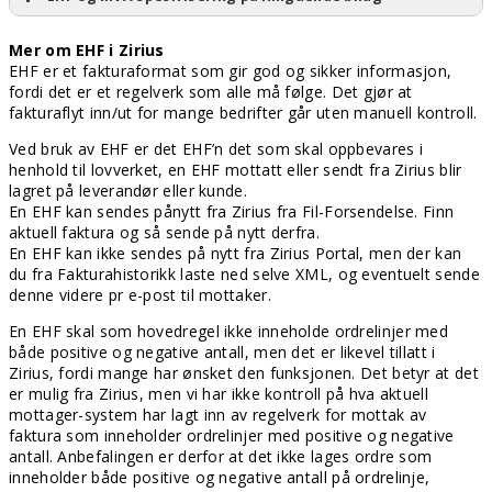
Mer om EHF i Zirius
EHF er et fakturaformat som gir god og sikker informasjon,
fordi det er et regelverk som alle må følge. Det gjør at
fakturaflyt inn/ut for mange bedrifter går uten manuell kontroll.
Ved bruk av EHF er det EHF’n det som skal oppbevares i
henhold til lovverket, en EHF mottatt eller sendt fra Zirius blir
lagret på leverandør eller kunde.
En EHF kan sendes pånytt fra Zirius fra Fil-Forsendelse. Finn
aktuell faktura og så sende på nytt derfra.
En EHF kan ikke sendes på nytt fra Zirius Portal, men der kan
du fra Fakturahistorikk laste ned selve XML, og eventuelt sende
denne videre pr e-post til mottaker.
En EHF skal som hovedregel ikke inneholde ordrelinjer med
både positive og negative antall, men det er likevel tillatt i
Zirius, fordi mange har ønsket den funksjonen. Det betyr at det
er mulig fra Zirius, men vi har ikke kontroll på hva aktuell
mottager-system har lagt inn av regelverk for mottak av
faktura som inneholder ordrelinjer med positive og negative
antall. Anbefalingen er derfor at det ikke lages ordre som
inneholder både positive og negative antall på ordrelinje,