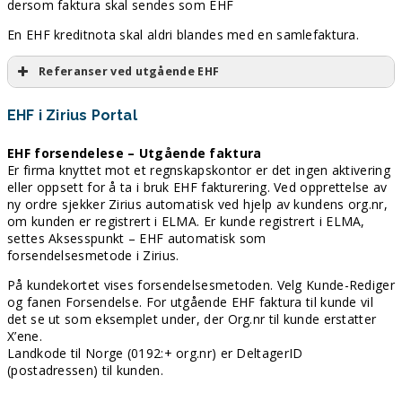
dersom faktura skal sendes som EHF
En EHF kreditnota skal aldri blandes med en samlefaktura.
Referanser ved utgående EHF
EHF i Zirius Portal
EHF forsendelese – Utgående faktura
Er firma knyttet mot et regnskapskontor er det ingen aktivering
eller oppsett for å ta i bruk EHF fakturering.
Ved opprettelse av
ny ordre sjekker Zirius automatisk ved hjelp av kundens org.nr,
Kundens ref./kontakt ref.
om kunden
er registrert i ELMA. Er kunde registrert i ELMA,
settes Aksesspunkt – EHF automatisk som
forsendelsesmetode i Zirius.
PO Nummer
/
PO nr
fra ordren i Zirius legges i felt:
<cac:OrderReference><cbc:ID>PO number</cbc:ID>
På kundekortet vises forsendelsesmetoden. Velg Kunde-Rediger
Prosjektnr
og fanen Forsendelse. For utgående EHF faktura til kunde vil
det se ut som eksemplet under, der Org.nr til kunde erstatter
X’ene.
Kontrakt
Landkode til Norge (0192:+ org.nr) er DeltagerID
(postadressen) til kunden.