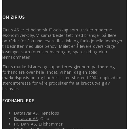
Antall av dine kunder som kan motta EHF
EHF Mottak (for ditt firma)
OM ZIRIUS
Hva er EHF
Zirius AS er et helnorsk IT-selskap som utvikler moderne
økonomiverktøy. Vi samarbeider tett med bransjer på flere
områder for å kunne levere fleksible og funksjonelle løsninger
til bedrifter med ulike behov. Målet er å levere oversiktlige
løsninger som forenkler hverdagen, sparer tid og øker
lønnsomheten.
Zirius markedsføres og supporteres gjennom partnere og
forhandlere over hele landet. Vi har i dag en solid
markedsposisjon, og har helt siden starten i 2004 opplevd en
sterk interesse for våre produkter fra et bredt utvalg av
bransjer.
Bestill EHF Normal
Bestill EHF basis
FORHANDLERE
Datasvar AS
, Hønefoss
Datasvar AS
, Oslo
HC Dahl AS
, Lillehammer