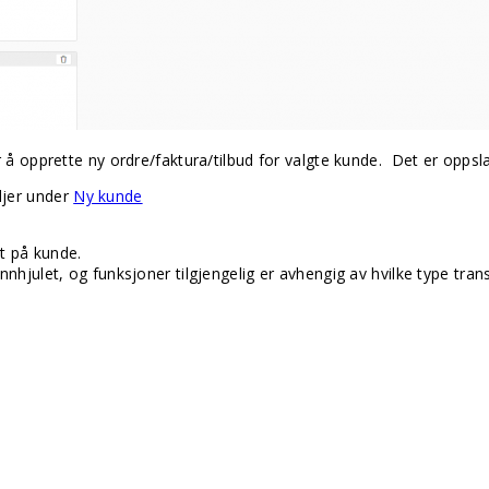
er å opprette ny ordre/faktura/tilbud for valgte kunde. Det er opp
ljer under
Ny kunde
rt på kunde.
nnhjulet, og funksjoner tilgjengelig er avhengig av hvilke type tran