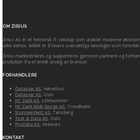
OM ZIRIUS
Zirius AS er et helnorsk IT-selskap som utvikler moderne økonomiv
ulike behov. Målet er å levere oversiktlige løsninger som forenk
Zirius markedsføres og supporteres gjennom partnere og forhandle
produkter fra et bredt utvalg av bransjer.
FORHANDLERE
Datasvar AS
, Hønefoss
Datasvar AS
, Oslo
HC Dahl AS
, Lillehammer
HC Dahl Midt-Norge AS
, Trondheim
StorsteinNett AS
, Tønsberg
Text & Data AS
, Oslo
ProData AS
, Kirkenes
KONTAKT