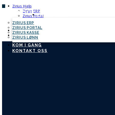
Zirius Hjelp
Zirius ERP
ZIRIUS HJELP
Zirius Portal
Zirius Kasse
ZIRIUS ERP
Zirius Lønn
ZIRIUS PORTAL
Kom i gang
ZIRIUS KASSE
Kontakt oss
ZIRIUS LØNN
KOM I GANG
KONTAKT OSS