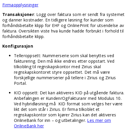
Firmaopplysninger
Transaksjoner
: Logg over faktura som er sendt fra systemet
og danner kostnader. En tidligere løsning for kunder som
forhåndsbetalte klipp for EHF og OnlinePrint for utsendelse av
faktura. Oversikten viste hva kunde hadde forbrukt i forhold til
forhåndsbetalte klipp.
Konfigurasjon
Telleroppsett: Nummerserie som skal benyttes ved
fakturering. Den må ikke endres etter oppstart. Ved
tilkobling til regnskapskontor med Zirius skal
regnskapskontoret styre oppsettet. Det må være
forskjellige nummerserier på tellere i Zirius og Zirius
Portal.
KID oppsett: Det kan aktiveres KID på utgående faktura.
Anbefalingen er KundenrOgFakturanr med Modulus 10.
Ved hybridløsning må KID format som velges her være
likt det som står i Zirius. Er firma tilkoblet et
regnskapskontor som kjører Zirius kan det aktiveres
OnlineBank for inn – og utbetalinger.
Les mer om
OnlineBank her