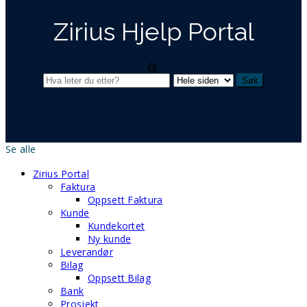
Zirius Hjelp Portal
Se alle
Zirius Portal
Faktura
Oppsett Faktura
Kunde
Kundekortet
Ny kunde
Leverandør
Bilag
Oppsett Bilag
Bank
Prosjekt