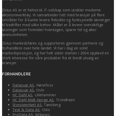
Zirius AS er et helnorsk IT-selskap som utvikler moderne
økonomiverktøy. Vi samarbeider tett med bransjer på flere
områder for å kunne levere fleksible og funksjonelle løsninger
til bedrifter med ulike behov. Målet er å levere oversiktlige
løsninger som forenkler hverdagen, sparer tid og øker
lønnsomheten.
Zirius markedsføres og supporteres gjennom partnere og
forhandlere over hele landet. Vi har i dag en solid
markedsposisjon, og har helt siden starten i 2004 opplevd en
sterk interesse for våre produkter fra et bredt utvalg av
bransjer.
FORHANDLERE
Datasvar AS
, Hønefoss
Datasvar AS
, Oslo
HC Dahl AS
, Lillehammer
HC Dahl Midt-Norge AS
, Trondheim
StorsteinNett AS
, Tønsberg
Text & Data AS
, Oslo
ProData AS
, Kirkenes