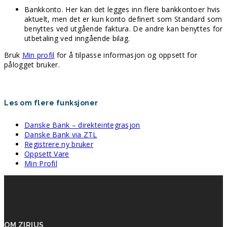
Bankkonto. Her kan det legges inn flere bankkontoer hvis
aktuelt, men det er kun konto definert som Standard som
benyttes ved utgående faktura. De andre kan benyttes for
utbetaling ved inngående bilag.
Bruk
Min profil
for å tilpasse informasjon og oppsett for
pålogget bruker.
Les om flere funksjoner
Danske Bank – direkteintegrasjon
Danske Bank via ZTL
Registrere ny bruker
Oppsett Vare
Min Profil
OM ZIRIUS