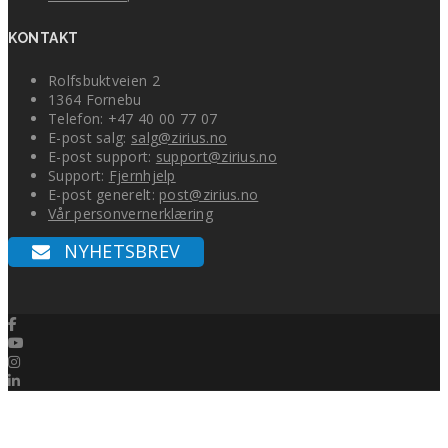
KONTAKT
Rolfsbuktveien 2
1364 Fornebu
Telefon: +47 40 00 77 07
E-post salg:
salg@zirius.no
E-post support:
support@zirius.no
Support:
Fjernhjelp
E-post generelt:
post@zirius.no
Vår personvernerklæring
NYHETSBREV