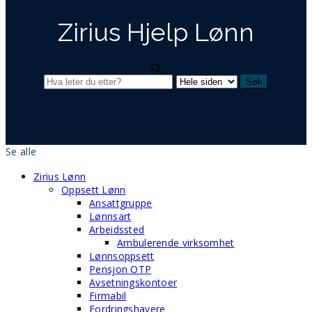
Zirius Hjelp Lønn
Se alle
Zirius Lønn
Oppsett Lønn
Ansattgruppe
Lønnsart
Arbeidssted
Ambulerende virksomhet
Lønnsoppsett
Pensjon OTP
Avsetningskontoer
Firmabil
Fordringshavere