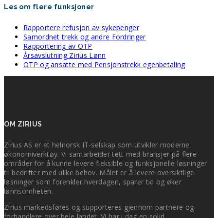
Les om flere funksjoner
Rapportere refusjon av sykepenger
Samordnet trekk og andre Fordringer
Rapportering av OTP
Årsavslutning Zirius Lønn
OTP og ansatte med Pensjonstrekk egenbetaling
OM ZIRIUS
Zirius AS er et helnorsk IT-selskap som utvikler moderne
økonomiverktøy. Vi samarbeider tett med bransjer på flere
områder for å kunne levere fleksible og funksjonelle løsninger
til bedrifter med ulike behov. Målet er å levere oversiktlige
løsninger som forenkler hverdagen, sparer tid og øker
lønnsomheten.
Zirius markedsføres og supporteres gjennom partnere og
forhandlere over hele landet. Vi har i dag en solid