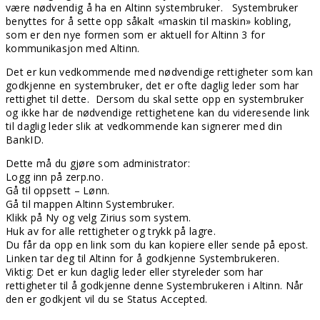
være nødvendig å ha en Altinn systembruker. Systembruker
benyttes for å sette opp såkalt «maskin til maskin» kobling,
som er den nye formen som er aktuell for Altinn 3 for
kommunikasjon med Altinn.
Det er kun vedkommende med nødvendige rettigheter som kan
godkjenne en systembruker, det er ofte daglig leder som har
rettighet til dette. Dersom du skal sette opp en systembruker
og ikke har de nødvendige rettighetene kan du videresende link
til daglig leder slik at vedkommende kan signerer med din
BankID.
Dette må du gjøre som administrator:
Logg inn på zerp.no.
Gå til oppsett – Lønn.
Gå til mappen Altinn Systembruker.
Klikk på Ny og velg Zirius som system.
Huk av for alle rettigheter og trykk på lagre.
Du får da opp en link som du kan kopiere eller sende på epost.
Linken tar deg til Altinn for å godkjenne Systembrukeren.
Viktig: Det er kun daglig leder eller styreleder som har
rettigheter til å godkjenne denne Systembrukeren i Altinn. Når
den er godkjent vil du se Status Accepted.