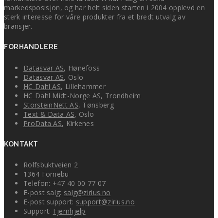
markedsposisjon, og har helt siden starten i 2004 opplevd en
sterk interesse for våre produkter fra et bredt utvalg av
bransjer.
FORHANDLERE
Datasvar AS
, Hønefoss
Datasvar AS
, Oslo
HC Dahl AS
, Lillehammer
HC Dahl Midt-Norge AS
, Trondheim
StorsteinNett AS
, Tønsberg
Text & Data AS
, Oslo
ProData AS
, Kirkenes
KONTAKT
Rolfsbuktveien 2
1364 Fornebu
Telefon: +47 40 00 77 07
E-post salg:
salg@zirius.no
E-post support:
support@zirius.no
Support:
Fjernhjelp