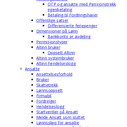
OTP og ansatte med Pensjonstrekk
egenbetaling
Betaling til Fordringshaver
Offentlige satser
Differensierte feriepenger
Dimensjoner på Lønn
Bankkonto pr avdeling
Permisjonstyper
Altinn bruker
Oppsett Altinn
Altinn systembruker
Altinn hendelseslogg
Ansatte
Ansettelsesforhold
Bruker
Skattetrekk
Lønnsoppsett
Firmabil
Fordringer
Hendelseslogg
Startverdier på Ansatt
Melde Ansatt som sluttet
Lønnsslipp for ansatte