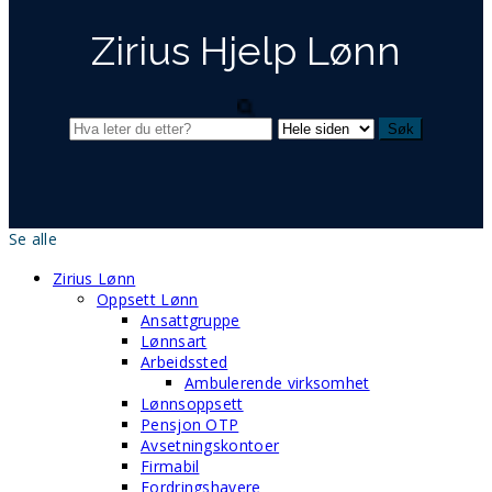
Zirius Hjelp Lønn
Se alle
Zirius Lønn
Oppsett Lønn
Ansattgruppe
Lønnsart
Arbeidssted
Ambulerende virksomhet
Lønnsoppsett
Pensjon OTP
Avsetningskontoer
Firmabil
Fordringshavere