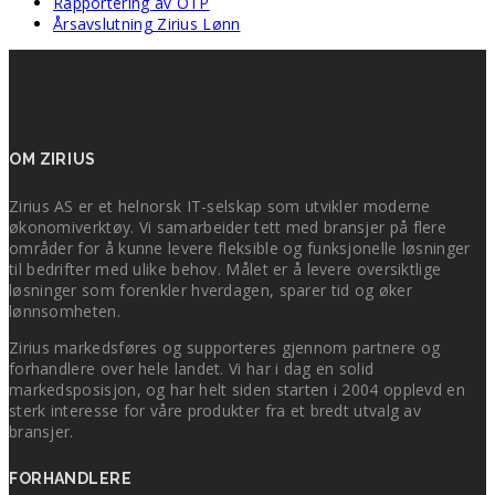
Rapportering av OTP
Årsavslutning Zirius Lønn
OM ZIRIUS
Zirius AS er et helnorsk IT-selskap som utvikler moderne
økonomiverktøy. Vi samarbeider tett med bransjer på flere
områder for å kunne levere fleksible og funksjonelle løsninger
til bedrifter med ulike behov. Målet er å levere oversiktlige
løsninger som forenkler hverdagen, sparer tid og øker
lønnsomheten.
Zirius markedsføres og supporteres gjennom partnere og
forhandlere over hele landet. Vi har i dag en solid
markedsposisjon, og har helt siden starten i 2004 opplevd en
sterk interesse for våre produkter fra et bredt utvalg av
bransjer.
FORHANDLERE