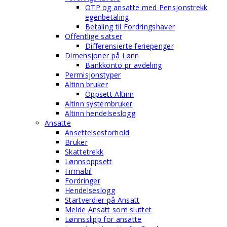
OTP og ansatte med Pensjonstrekk
egenbetaling
Betaling til Fordringshaver
Offentlige satser
Differensierte feriepenger
Dimensjoner på Lønn
Bankkonto pr avdeling
Permisjonstyper
Altinn bruker
Oppsett Altinn
Altinn systembruker
Altinn hendelseslogg
Ansatte
Ansettelsesforhold
Bruker
Skattetrekk
Lønnsoppsett
Firmabil
Fordringer
Hendelseslogg
Startverdier på Ansatt
Melde Ansatt som sluttet
Lønnsslipp for ansatte