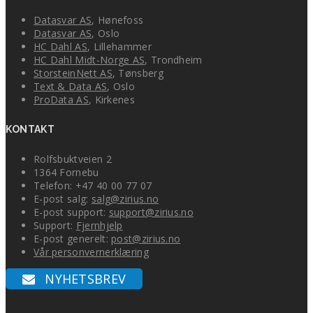
Datasvar AS
, Hønefoss
Datasvar AS
, Oslo
HC Dahl AS
, Lillehammer
HC Dahl Midt-Norge AS
, Trondheim
StorsteinNett AS
, Tønsberg
Text & Data AS
, Oslo
ProData AS
, Kirkenes
KONTAKT
Rolfsbuktveien 2
1364 Fornebu
Telefon: +47 40 00 77 07
E-post salg:
salg@zirius.no
E-post support:
support@zirius.no
Support:
Fjernhjelp
E-post generelt:
post@zirius.no
Vår personvernerklæring
NYHETSBREV