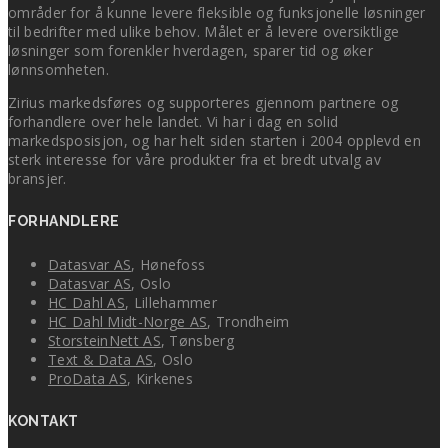
områder for å kunne levere fleksible og funksjonelle løsninger
til bedrifter med ulike behov. Målet er å levere oversiktlige
løsninger som forenkler hverdagen, sparer tid og øker
lønnsomheten.
Zirius markedsføres og supporteres gjennom partnere og
forhandlere over hele landet. Vi har i dag en solid
markedsposisjon, og har helt siden starten i 2004 opplevd en
sterk interesse for våre produkter fra et bredt utvalg av
bransjer.
FORHANDLERE
Datasvar AS
, Hønefoss
Datasvar AS
, Oslo
HC Dahl AS
, Lillehammer
HC Dahl Midt-Norge AS
, Trondheim
StorsteinNett AS
, Tønsberg
Text & Data AS
, Oslo
ProData AS
, Kirkenes
KONTAKT