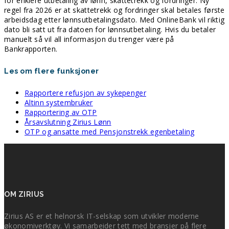
for enklere utbetaling av lønn, skattetrekk og fordringer. Ny
regel fra 2026 er at skattetrekk og fordringer skal betales første
arbeidsdag etter lønnsutbetalingsdato. Med OnlineBank vil riktig
dato bli satt ut fra datoen for lønnsutbetaling. Hvis du betaler
manuelt så vil all informasjon du trenger være på
Bankrapporten.
Les om flere funksjoner
Rapportere refusjon av sykepenger
Altinn systembruker
Rapportering av OTP
Årsavslutning Zirius Lønn
OTP og ansatte med Pensjonstrekk egenbetaling
OM ZIRIUS
Zirius AS er et helnorsk IT-selskap som utvikler moderne
økonomiverktøy. Vi samarbeider tett med bransjer på flere