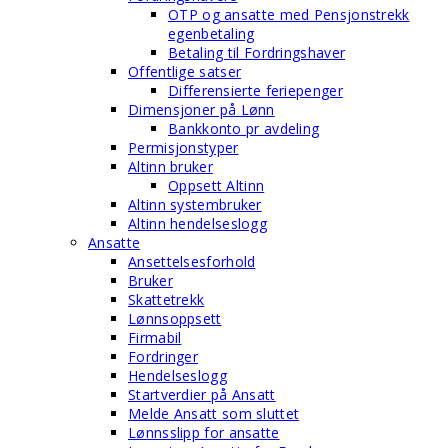
OTP og ansatte med Pensjonstrekk
egenbetaling
Betaling til Fordringshaver
Offentlige satser
Differensierte feriepenger
Dimensjoner på Lønn
Bankkonto pr avdeling
Permisjonstyper
Altinn bruker
Oppsett Altinn
Altinn systembruker
Altinn hendelseslogg
Ansatte
Ansettelsesforhold
Bruker
Skattetrekk
Lønnsoppsett
Firmabil
Fordringer
Hendelseslogg
Startverdier på Ansatt
Melde Ansatt som sluttet
Lønnsslipp for ansatte