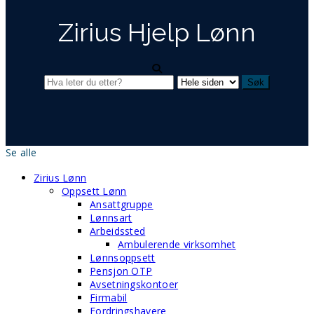
Zirius Hjelp Lønn
Se alle
Zirius Lønn
Oppsett Lønn
Ansattgruppe
Lønnsart
Arbeidssted
Ambulerende virksomhet
Lønnsoppsett
Pensjon OTP
Avsetningskontoer
Firmabil
Fordringshavere