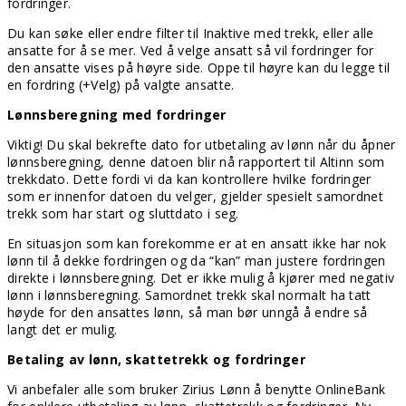
fordringer.
Du kan søke eller endre filter til Inaktive med trekk, eller alle
ansatte for å se mer. Ved å velge ansatt så vil fordringer for
den ansatte vises på høyre side. Oppe til høyre kan du legge til
en fordring (+Velg) på valgte ansatte.
Lønnsberegning med fordringer
Viktig! Du skal bekrefte dato for utbetaling av lønn når du åpner
lønnsberegning, denne datoen blir nå rapportert til Altinn som
trekkdato. Dette fordi vi da kan kontrollere hvilke fordringer
som er innenfor datoen du velger, gjelder spesielt samordnet
trekk som har start og sluttdato i seg.
En situasjon som kan forekomme er at en ansatt ikke har nok
lønn til å dekke fordringen og da “kan” man justere fordringen
direkte i lønnsberegning. Det er ikke mulig å kjører med negativ
lønn i lønnsberegning. Samordnet trekk skal normalt ha tatt
høyde for den ansattes lønn, så man bør unngå å endre så
langt det er mulig.
Betaling av lønn, skattetrekk og fordringer
Vi anbefaler alle som bruker Zirius Lønn å benytte OnlineBank