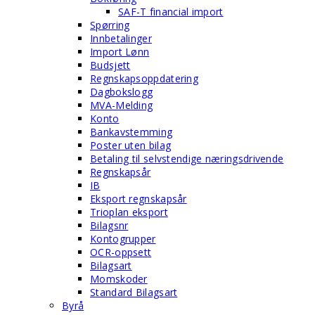
SAF-T financial import
Spørring
Innbetalinger
Import Lønn
Budsjett
Regnskapsoppdatering
Dagbokslogg
MVA-Melding
Konto
Bankavstemming
Poster uten bilag
Betaling til selvstendige næringsdrivende
Regnskapsår
IB
Eksport regnskapsår
Trioplan eksport
Bilagsnr
Kontogrupper
OCR-oppsett
Bilagsart
Momskoder
Standard Bilagsart
Byrå