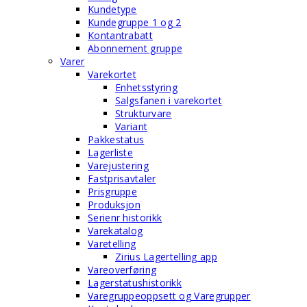
Kundetype
Kundegruppe 1 og 2
Kontantrabatt
Abonnement gruppe
Varer
Varekortet
Enhetsstyring
Salgsfanen i varekortet
Strukturvare
Variant
Pakkestatus
Lagerliste
Varejustering
Fastprisavtaler
Prisgruppe
Produksjon
Serienr historikk
Varekatalog
Varetelling
Zirius Lagertelling app
Vareoverføring
Lagerstatushistorikk
Varegruppeoppsett og Varegrupper