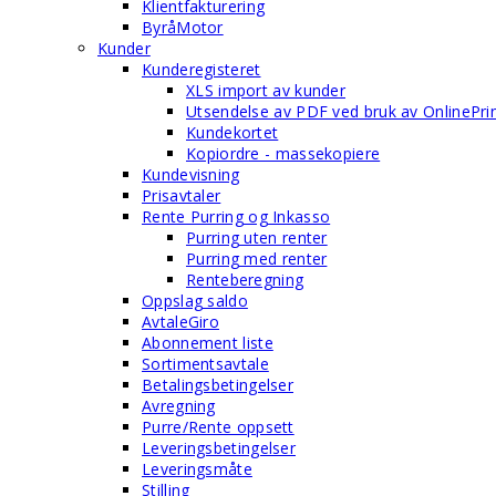
Klientfakturering
ByråMotor
Kunder
Kunderegisteret
XLS import av kunder
Utsendelse av PDF ved bruk av OnlinePri
Kundekortet
Kopiordre - massekopiere
Kundevisning
Prisavtaler
Rente Purring og Inkasso
Purring uten renter
Purring med renter
Renteberegning
Oppslag saldo
AvtaleGiro
Abonnement liste
Sortimentsavtale
Betalingsbetingelser
Avregning
Purre/Rente oppsett
Leveringsbetingelser
Leveringsmåte
Stilling