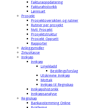
Fakturaoppdatering
Fakturahistorikk
Lønnsart
Prosjekt
Prosjektoversikten og rutiner
Rutiner per prosjekt
Nytt Prosjekt
Prosjektstruktur
Prosjekt Oppsett
Rapporter
Anleggsmidler
ZiriusKasse
Innkjøp
Innkjøp
Linjekladd
Bestillingsforslag
Utskrevne Innkjøp
Mottak
Innkjøp til Regnskap
Innkjøpshistorikk
Innkjøpsanalyse
Regnskap
Bankavstemming Online
Bokføring