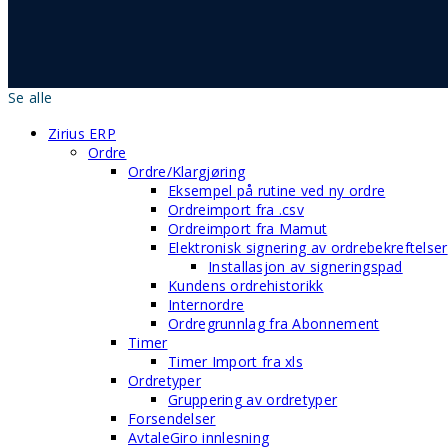
Se alle
Zirius ERP
Ordre
Ordre/Klargjøring
Eksempel på rutine ved ny ordre
Ordreimport fra .csv
Ordreimport fra Mamut
Elektronisk signering av ordrebekreftelser
Installasjon av signeringspad
Kundens ordrehistorikk
Internordre
Ordregrunnlag fra Abonnement
Timer
Timer Import fra xls
Ordretyper
Gruppering av ordretyper
Forsendelser
AvtaleGiro innlesning