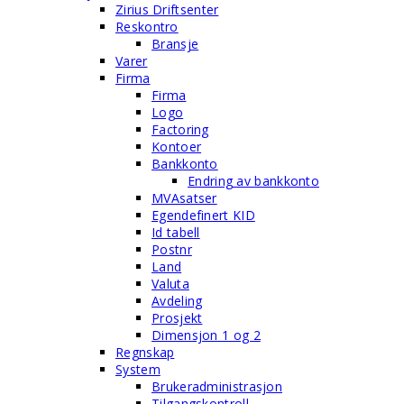
Zirius Driftsenter
Reskontro
Bransje
Varer
Firma
Firma
Logo
Factoring
Kontoer
Bankkonto
Endring av bankkonto
MVAsatser
Egendefinert KID
Id tabell
Postnr
Land
Valuta
Avdeling
Prosjekt
Dimensjon 1 og 2
Regnskap
System
Brukeradministrasjon
Tilgangskontroll