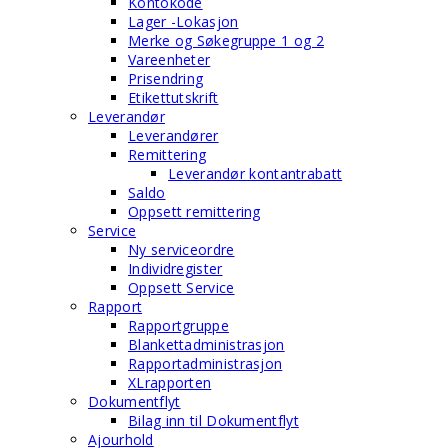
Kontokode
Lager -Lokasjon
Merke og Søkegruppe 1 og 2
Vareenheter
Prisendring
Etikettutskrift
Leverandør
Leverandører
Remittering
Leverandør kontantrabatt
Saldo
Oppsett remittering
Service
Ny serviceordre
Individregister
Oppsett Service
Rapport
Rapportgruppe
Blankettadministrasjon
Rapportadministrasjon
XLrapporten
Dokumentflyt
Bilag inn til Dokumentflyt
Ajourhold