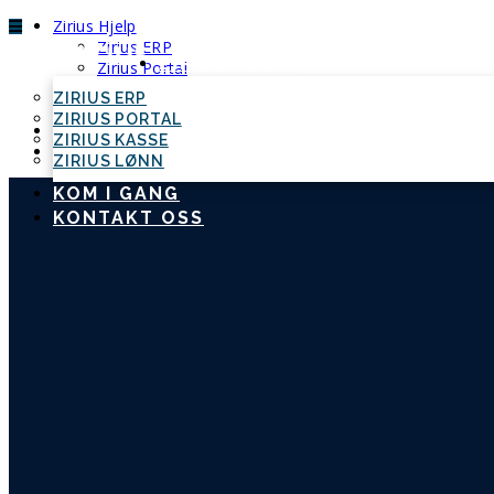
Zirius Hjelp
Zirius ERP
ZIRIUS HJELP
Zirius Portal
Zirius Kasse
ZIRIUS ERP
Zirius Lønn
ZIRIUS PORTAL
Kom i gang
ZIRIUS KASSE
Kontakt oss
ZIRIUS LØNN
KOM I GANG
KONTAKT OSS