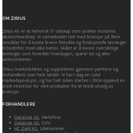
OM ZIRIUS
Zirius AS er et helnorsk IT-selskap som utvikler moderne
økonomiverktøy. Vi samarbeider tett med bransjer på flere
områder for å kunne levere fleksible og funksjonelle løsninger
til bedrifter med ulike behov. Målet er å levere oversiktlige
løsninger som forenkler hverdagen, sparer tid og øker
lønnsomheten.
Zirius markedsføres og supporteres gjennom partnere og
forhandlere over hele landet. Vi har i dag en solid
markedsposisjon, og har helt siden starten i 2004 opplevd en
sterk interesse for våre produkter fra et bredt utvalg av
bransjer.
FORHANDLERE
Datasvar AS
, Hønefoss
Datasvar AS
, Oslo
HC Dahl AS
, Lillehammer