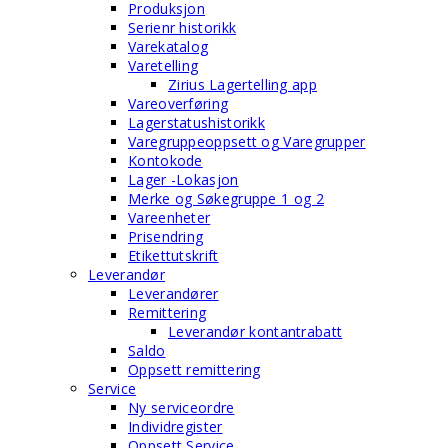
Produksjon
Serienr historikk
Varekatalog
Varetelling
Zirius Lagertelling app
Vareoverføring
Lagerstatushistorikk
Varegruppeoppsett og Varegrupper
Kontokode
Lager -Lokasjon
Merke og Søkegruppe 1 og 2
Vareenheter
Prisendring
Etikettutskrift
Leverandør
Leverandører
Remittering
Leverandør kontantrabatt
Saldo
Oppsett remittering
Service
Ny serviceordre
Individregister
Oppsett Service