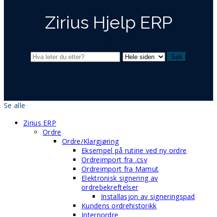
Zirius Hjelp ERP
Se alle
Zirius ERP
Ordre
Ordre/Klargjøring
Eksempel på rutine ved ny ordre
Ordreimport fra .csv
Ordreimport fra Mamut
Elektronisk signering av
ordrebekreftelser
Installasjon av signeringspad
Kundens ordrehistorikk
Internordre