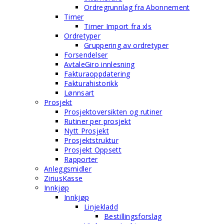
Ordregrunnlag fra Abonnement
Timer
Timer Import fra xls
Ordretyper
Gruppering av ordretyper
Forsendelser
AvtaleGiro innlesning
Fakturaoppdatering
Fakturahistorikk
Lønnsart
Prosjekt
Prosjektoversikten og rutiner
Rutiner per prosjekt
Nytt Prosjekt
Prosjektstruktur
Prosjekt Oppsett
Rapporter
Anleggsmidler
ZiriusKasse
Innkjøp
Innkjøp
Linjekladd
Bestillingsforslag