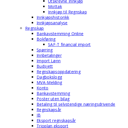
Utskrevne Innkjøp
Mottak
Innkjøp til Regnskap
Innkjøpshistorikk
Innkjøpsanalyse
Regnskap
Bankavstemming Online
Bokføring
SAF-T financial import
Spørring
Innbetalinger
Import Lønn
Budsjett
Regnskapsoppdatering
Dagbokslogg
MVA-Melding
Konto
Bankavstemming
Poster uten bilag
Betaling til selvstendige næringsdrivende
Regnskapsår
IB
Eksport regnskapsår
Trioplan eksport