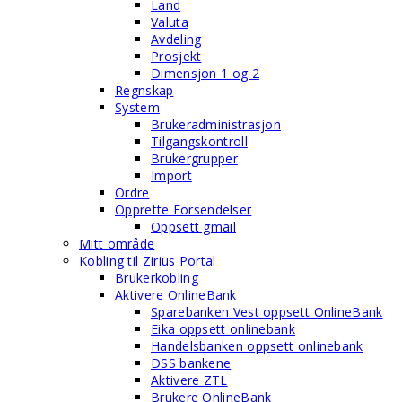
Land
Valuta
Avdeling
Prosjekt
Dimensjon 1 og 2
Regnskap
System
Brukeradministrasjon
Tilgangskontroll
Brukergrupper
Import
Ordre
Opprette Forsendelser
Oppsett gmail
Mitt område
Kobling til Zirius Portal
Brukerkobling
Aktivere OnlineBank
Sparebanken Vest oppsett OnlineBank
Eika oppsett onlinebank
Handelsbanken oppsett onlinebank
DSS bankene
Aktivere ZTL
Brukere OnlineBank