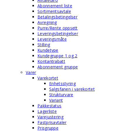
AvtaleGiro
Abonnement liste
Sortimentsavtale
Betalingsbetingelser
Avregning
Purre/Rente oppsett
Leveringsbetingelser
Leveringsmåte
Stilling
Kundetype
Kundegruppe 1 og 2
Kontantrabatt
Abonnement gruppe
Varer
Varekortet
Enhetsstyring
Salgsfanen i varekortet
Strukturvare
Variant
Pakkestatus
Lagerliste
Varejustering
Fastprisavtaler
Prisgruppe