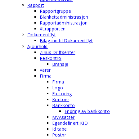
Rapport
Rapportgruppe
Blankettadministrasjon
Rapportadministrasjon
XLrapporten
Dokumentflyt
Bilag inn til Dokumentflyt
Ajourhold
Zirius Driftsenter
Reskontro
Bransje
Varer
Firma
Firma
Logo
Factoring
Kontoer
Bankkonto
Endring av bankkonto
MVAsatser
Egendefinert KID
Id tabell
Postnr