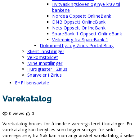
Hvitvaskingsloven og nye krav til
bankene
Nordea Oppsett OnlineBank
DNB Oppsett OnlineBank
Nets Oppsett OnlineBank
SpareBank 1 Oppsett OnlineBank
Veiledning fra SpareBank 1
Dokumentflyt og Zirius Portal Bilag
Klient Innstillinger
Velkomstbildet
Mine innstillinger
Hurtigtaster i Zirius
Snarveier i Zirius
EHF lisensavtale
Varekatalog
0 views
0
Varekatalog brukes for å inndele vareregisteret i kataloger. En
varekatalog kan benyttes som begrensninger for søk i
vareregistere, fra Søk kan man angi ønsket varekatalog å søke