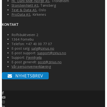
HC Dahl Midt-Norge AS
, Trondheim
StorsteinNett AS
, Tønsberg
Text & Data AS
, Oslo
ProData AS
, Kirkenes
KONTAKT
Rolfsbuktveien 2
1364 Fornebu
Telefon: +47 40 00 77 07
E-post salg:
salg@zirius.no
E-post support:
support@zirius.no
Support:
Fjernhjelp
E-post generelt:
post@zirius.no
Vår personvernerklæring
NYHETSBREV