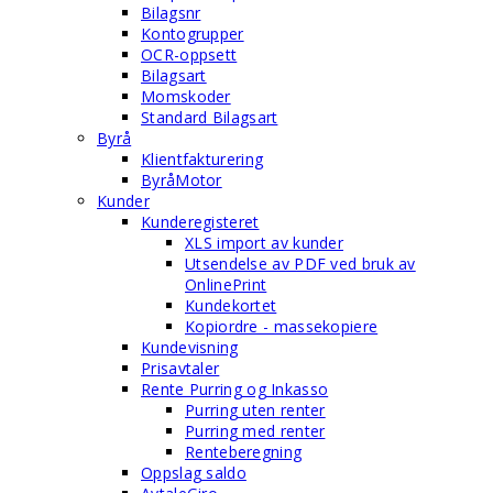
Bilagsnr
Kontogrupper
OCR-oppsett
Bilagsart
Momskoder
Standard Bilagsart
Byrå
Klientfakturering
ByråMotor
Kunder
Kunderegisteret
XLS import av kunder
Utsendelse av PDF ved bruk av
OnlinePrint
Kundekortet
Kopiordre - massekopiere
Kundevisning
Prisavtaler
Rente Purring og Inkasso
Purring uten renter
Purring med renter
Renteberegning
Oppslag saldo