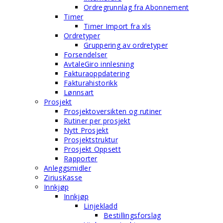
Ordregrunnlag fra Abonnement
Timer
Timer Import fra xls
Ordretyper
Gruppering av ordretyper
Forsendelser
AvtaleGiro innlesning
Fakturaoppdatering
Fakturahistorikk
Lønnsart
Prosjekt
Prosjektoversikten og rutiner
Rutiner per prosjekt
Nytt Prosjekt
Prosjektstruktur
Prosjekt Oppsett
Rapporter
Anleggsmidler
ZiriusKasse
Innkjøp
Innkjøp
Linjekladd
Bestillingsforslag