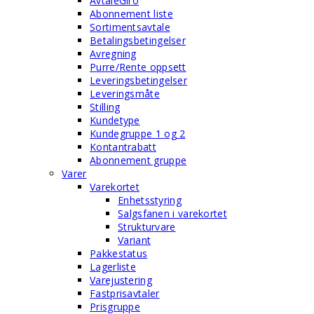
AvtaleGiro
Abonnement liste
Sortimentsavtale
Betalingsbetingelser
Avregning
Purre/Rente oppsett
Leveringsbetingelser
Leveringsmåte
Stilling
Kundetype
Kundegruppe 1 og 2
Kontantrabatt
Abonnement gruppe
Varer
Varekortet
Enhetsstyring
Salgsfanen i varekortet
Strukturvare
Variant
Pakkestatus
Lagerliste
Varejustering
Fastprisavtaler
Prisgruppe