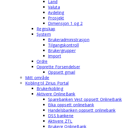
Land
Valuta
Avdeling
Prosjekt
Dimensjon 1 og 2
Regnskap
System
Brukeradministrasjon
Tilgangskontroll
Brukergrupper
Import
Ordre
Opprette Forsendelser
Oppsett gmail
Mitt område
Kobling til Zirius Portal
Brukerkobling
Aktivere OnlineBank
Sparebanken Vest oppsett OnlineBank
Eika oppsett onlinebank
Handelsbanken oppsett onlinebank
DSS bankene
Aktivere ZTL
Brukere OnlineBank