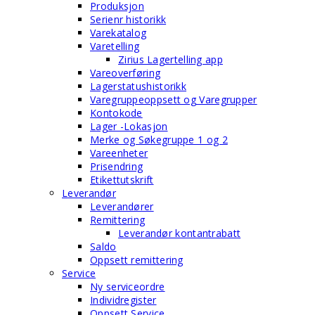
Produksjon
Serienr historikk
Varekatalog
Varetelling
Zirius Lagertelling app
Vareoverføring
Lagerstatushistorikk
Varegruppeoppsett og Varegrupper
Kontokode
Lager -Lokasjon
Merke og Søkegruppe 1 og 2
Vareenheter
Prisendring
Etikettutskrift
Leverandør
Leverandører
Remittering
Leverandør kontantrabatt
Saldo
Oppsett remittering
Service
Ny serviceordre
Individregister
Oppsett Service