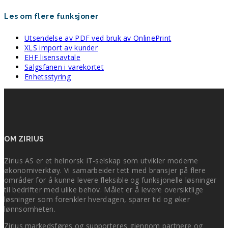
Les om flere funksjoner
Utsendelse av PDF ved bruk av OnlinePrint
XLS import av kunder
EHF lisensavtale
Salgsfanen i varekortet
Enhetsstyring
OM ZIRIUS
Zirius AS er et helnorsk IT-selskap som utvikler moderne
økonomiverktøy. Vi samarbeider tett med bransjer på flere
områder for å kunne levere fleksible og funksjonelle løsninger
til bedrifter med ulike behov. Målet er å levere oversiktlige
løsninger som forenkler hverdagen, sparer tid og øker
lønnsomheten.
Zirius markedsføres og supporteres gjennom partnere og