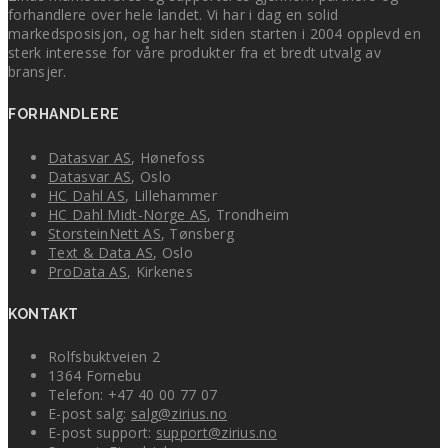
forhandlere over hele landet. Vi har i dag en solid
markedsposisjon, og har helt siden starten i 2004 opplevd en
sterk interesse for våre produkter fra et bredt utvalg av
bransjer.
FORHANDLERE
Datasvar AS
, Hønefoss
Datasvar AS
, Oslo
HC Dahl AS
, Lillehammer
HC Dahl Midt-Norge AS
, Trondheim
StorsteinNett AS
, Tønsberg
Text & Data AS
, Oslo
ProData AS
, Kirkenes
KONTAKT
Rolfsbuktveien 2
1364 Fornebu
Telefon: +47 40 00 77 07
E-post salg:
salg@zirius.no
E-post support:
support@zirius.no