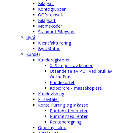
Bilagsnr
Kontogrupper
OCR-oppsett
Bilagsart
Momskoder
Standard Bilagsart
Byrå
Klientfakturering
ByråMotor
Kunder
Kunderegisteret
XLS import av kunder
Utsendelse av PDF ved bruk av
OnlinePrint
Kundekortet
Kopiordre - massekopiere
Kundevisning
Prisavtaler
Rente Purring og Inkasso
Purring uten renter
Purring med renter
Renteberegning
Oppslag saldo