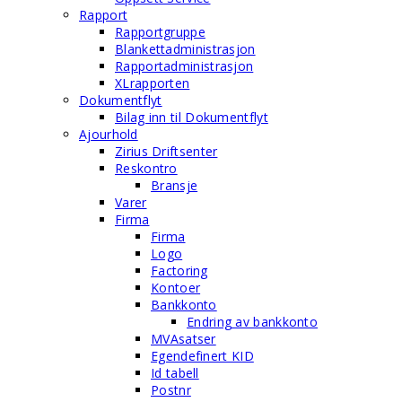
Rapport
Rapportgruppe
Blankettadministrasjon
Rapportadministrasjon
XLrapporten
Dokumentflyt
Bilag inn til Dokumentflyt
Ajourhold
Zirius Driftsenter
Reskontro
Bransje
Varer
Firma
Firma
Logo
Factoring
Kontoer
Bankkonto
Endring av bankkonto
MVAsatser
Egendefinert KID
Id tabell
Postnr