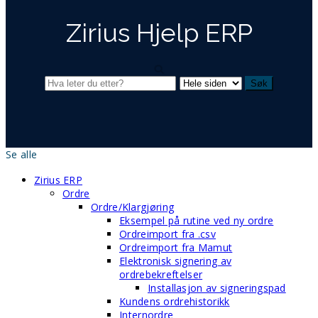
Zirius Hjelp ERP
Se alle
Zirius ERP
Ordre
Ordre/Klargjøring
Eksempel på rutine ved ny ordre
Ordreimport fra .csv
Ordreimport fra Mamut
Elektronisk signering av
ordrebekreftelser
Installasjon av signeringspad
Kundens ordrehistorikk
Internordre