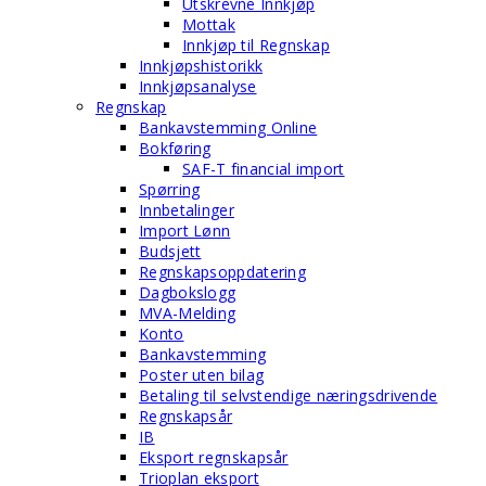
Utskrevne Innkjøp
Mottak
Innkjøp til Regnskap
Innkjøpshistorikk
Innkjøpsanalyse
Regnskap
Bankavstemming Online
Bokføring
SAF-T financial import
Spørring
Innbetalinger
Import Lønn
Budsjett
Regnskapsoppdatering
Dagbokslogg
MVA-Melding
Konto
Bankavstemming
Poster uten bilag
Betaling til selvstendige næringsdrivende
Regnskapsår
IB
Eksport regnskapsår
Trioplan eksport