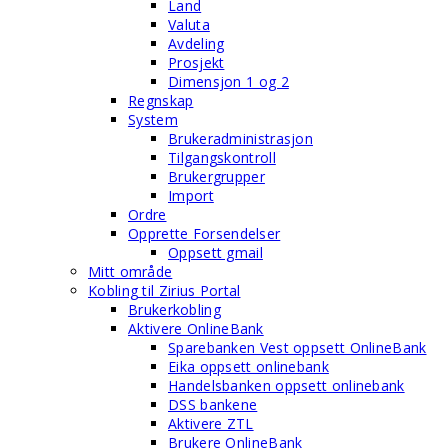
Land
Valuta
Avdeling
Prosjekt
Dimensjon 1 og 2
Regnskap
System
Brukeradministrasjon
Tilgangskontroll
Brukergrupper
Import
Ordre
Opprette Forsendelser
Oppsett gmail
Mitt område
Kobling til Zirius Portal
Brukerkobling
Aktivere OnlineBank
Sparebanken Vest oppsett OnlineBank
Eika oppsett onlinebank
Handelsbanken oppsett onlinebank
DSS bankene
Aktivere ZTL
Brukere OnlineBank