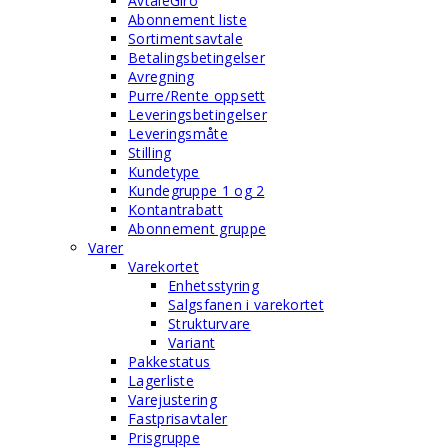
AvtaleGiro
Abonnement liste
Sortimentsavtale
Betalingsbetingelser
Avregning
Purre/Rente oppsett
Leveringsbetingelser
Leveringsmåte
Stilling
Kundetype
Kundegruppe 1 og 2
Kontantrabatt
Abonnement gruppe
Varer
Varekortet
Enhetsstyring
Salgsfanen i varekortet
Strukturvare
Variant
Pakkestatus
Lagerliste
Varejustering
Fastprisavtaler
Prisgruppe