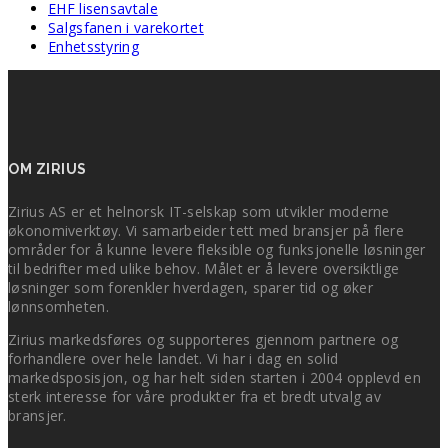
EHF lisensavtale
Salgsfanen i varekortet
Enhetsstyring
OM ZIRIUS
Zirius AS er et helnorsk IT-selskap som utvikler moderne
økonomiverktøy. Vi samarbeider tett med bransjer på flere
områder for å kunne levere fleksible og funksjonelle løsninger
til bedrifter med ulike behov. Målet er å levere oversiktlige
løsninger som forenkler hverdagen, sparer tid og øker
lønnsomheten.
Zirius markedsføres og supporteres gjennom partnere og
forhandlere over hele landet. Vi har i dag en solid
markedsposisjon, og har helt siden starten i 2004 opplevd en
sterk interesse for våre produkter fra et bredt utvalg av
bransjer.