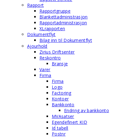
Rapport
Rapportgruppe
Blankettadministrasjon
Rapportadministrasjon
XLrapporten
Dokumentflyt
Bilag inn til Dokumentflyt
Ajourhold
Zirius Driftsenter
Reskontro
Bransje
Varer
Firma
Firma
Logo
Factoring
Kontoer
Bankkonto
Endring av bankkonto
MVAsatser
Egendefinert KID
Id tabell
Postnr