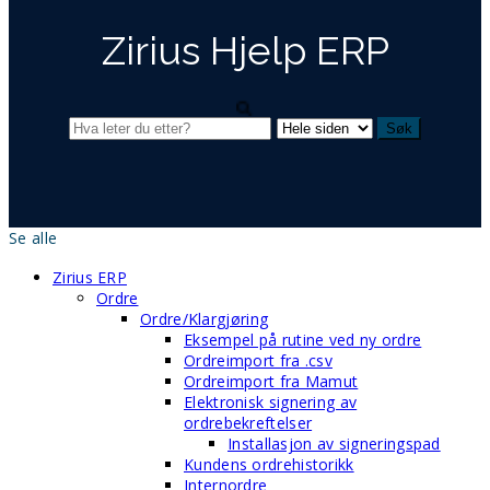
Zirius Hjelp ERP
Se alle
Zirius ERP
Ordre
Ordre/Klargjøring
Eksempel på rutine ved ny ordre
Ordreimport fra .csv
Ordreimport fra Mamut
Elektronisk signering av
ordrebekreftelser
Installasjon av signeringspad
Kundens ordrehistorikk
Internordre