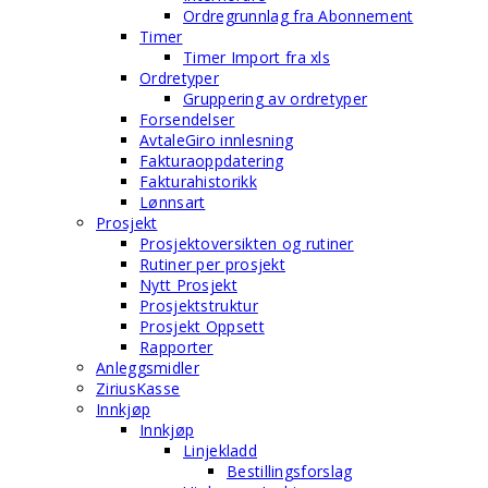
Ordregrunnlag fra Abonnement
Timer
Timer Import fra xls
Ordretyper
Gruppering av ordretyper
Forsendelser
AvtaleGiro innlesning
Fakturaoppdatering
Fakturahistorikk
Lønnsart
Prosjekt
Prosjektoversikten og rutiner
Rutiner per prosjekt
Nytt Prosjekt
Prosjektstruktur
Prosjekt Oppsett
Rapporter
Anleggsmidler
ZiriusKasse
Innkjøp
Innkjøp
Linjekladd
Bestillingsforslag