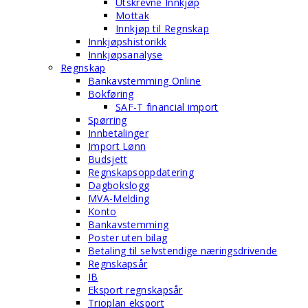
Utskrevne Innkjøp
Mottak
Innkjøp til Regnskap
Innkjøpshistorikk
Innkjøpsanalyse
Regnskap
Bankavstemming Online
Bokføring
SAF-T financial import
Spørring
Innbetalinger
Import Lønn
Budsjett
Regnskapsoppdatering
Dagbokslogg
MVA-Melding
Konto
Bankavstemming
Poster uten bilag
Betaling til selvstendige næringsdrivende
Regnskapsår
IB
Eksport regnskapsår
Trioplan eksport