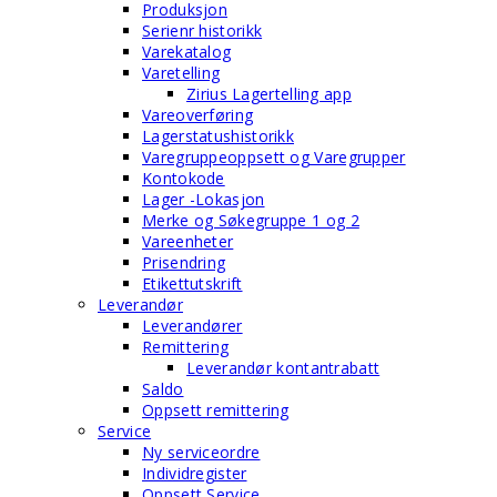
Produksjon
Serienr historikk
Varekatalog
Varetelling
Zirius Lagertelling app
Vareoverføring
Lagerstatushistorikk
Varegruppeoppsett og Varegrupper
Kontokode
Lager -Lokasjon
Merke og Søkegruppe 1 og 2
Vareenheter
Prisendring
Etikettutskrift
Leverandør
Leverandører
Remittering
Leverandør kontantrabatt
Saldo
Oppsett remittering
Service
Ny serviceordre
Individregister
Oppsett Service