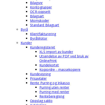
Bilagsnr
Kontogrupper
OCR-oppsett
Bilagsart
Momskoder
Standard Bilagsart
Byrå
Klientfakturering
ByråMotor
Kunder
Kunderegisteret
XLS import av kunder
Utsendelse av PDF ved bruk av
OnlinePrint
Kundekortet
Kopiordre - massekopiere
Kundevisning
Prisavtaler
Rente Purring og Inkasso
Purring uten renter
Purring med renter
Renteberegning
Oppslag saldo