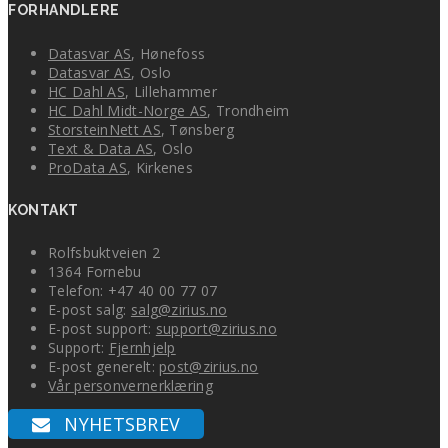
FORHANDLERE
Datasvar AS
, Hønefoss
Datasvar AS
, Oslo
HC Dahl AS
, Lillehammer
HC Dahl Midt-Norge AS
, Trondheim
StorsteinNett AS
, Tønsberg
Text & Data AS
, Oslo
ProData AS
, Kirkenes
KONTAKT
Rolfsbuktveien 2
1364 Fornebu
Telefon: +47 40 00 77 07
E-post salg:
salg@zirius.no
E-post support:
support@zirius.no
Support:
Fjernhjelp
E-post generelt:
post@zirius.no
Vår personvernerklæring
NYHETSBREV