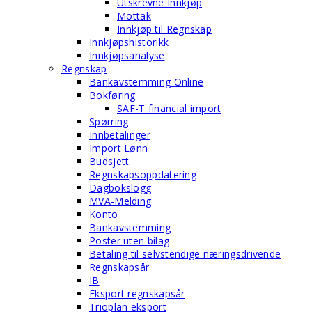
Utskrevne Innkjøp
Mottak
Innkjøp til Regnskap
Innkjøpshistorikk
Innkjøpsanalyse
Regnskap
Bankavstemming Online
Bokføring
SAF-T financial import
Spørring
Innbetalinger
Import Lønn
Budsjett
Regnskapsoppdatering
Dagbokslogg
MVA-Melding
Konto
Bankavstemming
Poster uten bilag
Betaling til selvstendige næringsdrivende
Regnskapsår
IB
Eksport regnskapsår
Trioplan eksport