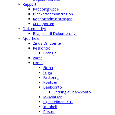
Rapport
Rapportgruppe
Blankettadministrasjon
Rapportadministrasjon
XLrapporten
Dokumentflyt
Bilag inn til Dokumentflyt
Ajourhold
Zirius Driftsenter
Reskontro
Bransje
Varer
Firma
Firma
Logo
Factoring
Kontoer
Bankkonto
Endring av bankkonto
MVAsatser
Egendefinert KID
Id tabell
Postnr