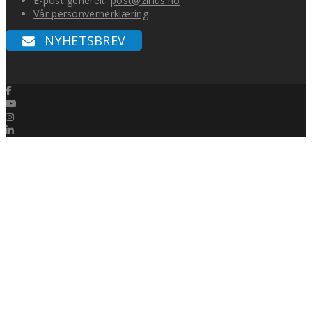
E-post generelt:
post@zirius.no
Vår personvernerklæring
NYHETSBREV