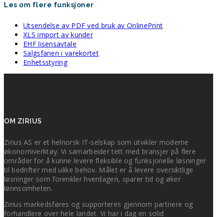
Les om flere funksjoner
Utsendelse av PDF ved bruk av OnlinePrint
XLS import av kunder
EHF lisensavtale
Salgsfanen i varekortet
Enhetsstyring
OM ZIRIUS
Zirius AS er et helnorsk IT-selskap som utvikler moderne
økonomiverktøy. Vi samarbeider tett med bransjer på flere
områder for å kunne levere fleksible og funksjonelle løsninger
til bedrifter med ulike behov. Målet er å levere oversiktlige
løsninger som forenkler hverdagen, sparer tid og øker
lønnsomheten.
Zirius markedsføres og supporteres gjennom partnere og
forhandlere over hele landet. Vi har i dag en solid