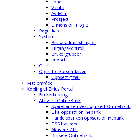
Land
Valuta
Avdeling
Prosjekt
Dimensjon 1 og 2
Regnskap
System
Brukeradministrasjon
Tilgangskontroll
Brukergrupper
Import
Ordre
Opprette Forsendelser
Oppsett gmail
Mitt område
Kobling til Zirius Portal
Brukerkobling
Aktivere OnlineBank
Sparebanken Vest oppsett OnlineBank
Eika oppsett onlinebank
Handelsbanken oppsett onlinebank
DSS bankene
Aktivere ZTL
Brukere OnlineBank