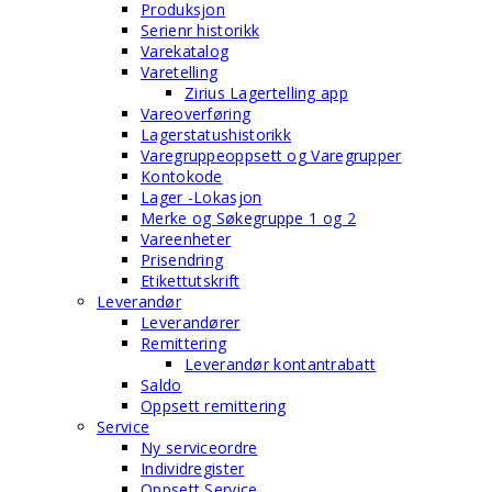
Produksjon
Serienr historikk
Varekatalog
Varetelling
Zirius Lagertelling app
Vareoverføring
Lagerstatushistorikk
Varegruppeoppsett og Varegrupper
Kontokode
Lager -Lokasjon
Merke og Søkegruppe 1 og 2
Vareenheter
Prisendring
Etikettutskrift
Leverandør
Leverandører
Remittering
Leverandør kontantrabatt
Saldo
Oppsett remittering
Service
Ny serviceordre
Individregister
Oppsett Service