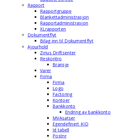
Rapport
Rapportgruppe
Blankettadministrasjon
Rapportadministrasjon
XLrapporten
Dokumentflyt
Bilag inn til Dokumentflyt
Ajourhold
Zirius Driftsenter
Reskontro
Bransje
Varer
Firma
Firma
Logo
Factoring
Kontoer
Bankkonto
Endring av bankkonto
MVAsatser
Egendefinert KID
Id tabell
Postnr