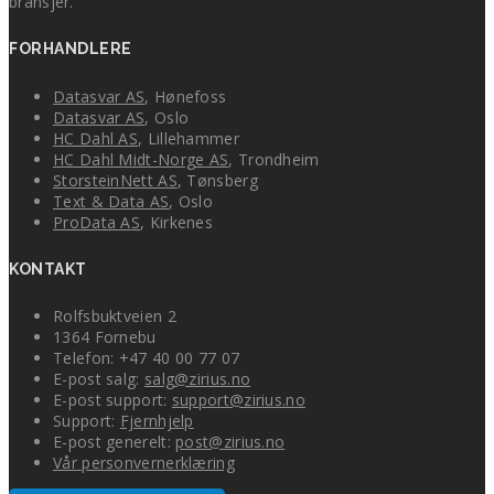
bransjer.
FORHANDLERE
Datasvar AS
, Hønefoss
Datasvar AS
, Oslo
HC Dahl AS
, Lillehammer
HC Dahl Midt-Norge AS
, Trondheim
StorsteinNett AS
, Tønsberg
Text & Data AS
, Oslo
ProData AS
, Kirkenes
KONTAKT
Rolfsbuktveien 2
1364 Fornebu
Telefon: +47 40 00 77 07
E-post salg:
salg@zirius.no
E-post support:
support@zirius.no
Support:
Fjernhjelp
E-post generelt:
post@zirius.no
Vår personvernerklæring