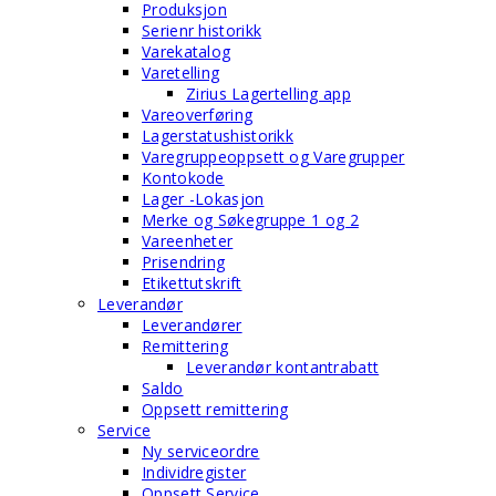
Produksjon
Serienr historikk
Varekatalog
Varetelling
Zirius Lagertelling app
Vareoverføring
Lagerstatushistorikk
Varegruppeoppsett og Varegrupper
Kontokode
Lager -Lokasjon
Merke og Søkegruppe 1 og 2
Vareenheter
Prisendring
Etikettutskrift
Leverandør
Leverandører
Remittering
Leverandør kontantrabatt
Saldo
Oppsett remittering
Service
Ny serviceordre
Individregister
Oppsett Service