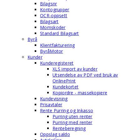
Bilagsnr
Kontogrupper
OCR-oppsett
Bilagsart
Momskoder
Standard Bilagsart
Byrå
Klientfakturering
ByråMotor
Kunder
Kunderegisteret
XLS import av kunder
Utsendelse av PDF ved bruk av
OnlinePrint
Kundekortet
Kopiordre - massekopiere
Kundevisning
Prisavtaler
Rente Purring og Inkasso
Purring uten renter
Purring med renter
Renteberegning
Oppslag saldo