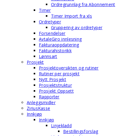
Ordregrunnlag fra Abonnement
Timer
Timer Import fra xls
Ordretyper
Gruppering av ordretyper
Forsendelser
AvtaleGiro innlesning
Fakturaoppdatering
Fakturahistorikk
Lønnsart
Prosjekt
Prosjektoversikten og rutiner
Rutiner per prosjekt
Nytt Prosjekt
Prosjektstruktur
Prosjekt Oppsett
Rapporter
Anleggsmidler
ZiriusKasse
Innkjøp
Innkjøp
Linjekladd
Bestillingsforslag