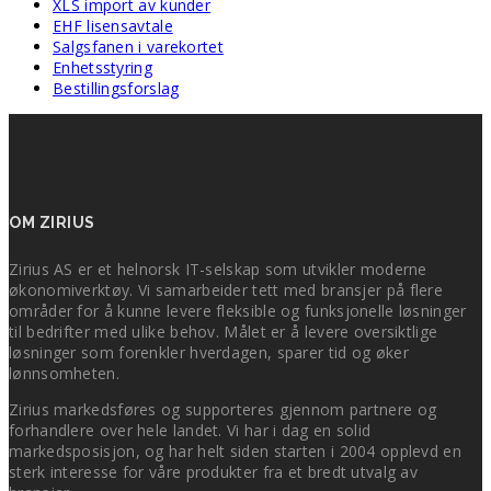
XLS import av kunder
EHF lisensavtale
Salgsfanen i varekortet
Enhetsstyring
Bestillingsforslag
OM ZIRIUS
Zirius AS er et helnorsk IT-selskap som utvikler moderne
økonomiverktøy. Vi samarbeider tett med bransjer på flere
områder for å kunne levere fleksible og funksjonelle løsninger
til bedrifter med ulike behov. Målet er å levere oversiktlige
løsninger som forenkler hverdagen, sparer tid og øker
lønnsomheten.
Zirius markedsføres og supporteres gjennom partnere og
forhandlere over hele landet. Vi har i dag en solid
markedsposisjon, og har helt siden starten i 2004 opplevd en
sterk interesse for våre produkter fra et bredt utvalg av