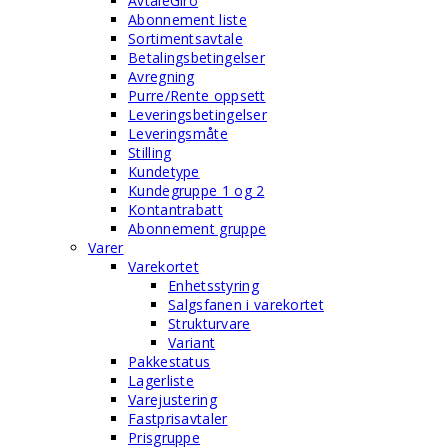
AvtaleGiro
Abonnement liste
Sortimentsavtale
Betalingsbetingelser
Avregning
Purre/Rente oppsett
Leveringsbetingelser
Leveringsmåte
Stilling
Kundetype
Kundegruppe 1 og 2
Kontantrabatt
Abonnement gruppe
Varer
Varekortet
Enhetsstyring
Salgsfanen i varekortet
Strukturvare
Variant
Pakkestatus
Lagerliste
Varejustering
Fastprisavtaler
Prisgruppe