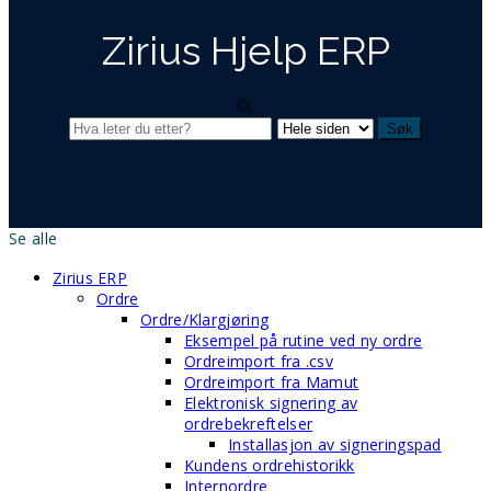
Zirius Hjelp ERP
Se alle
Zirius ERP
Ordre
Ordre/Klargjøring
Eksempel på rutine ved ny ordre
Ordreimport fra .csv
Ordreimport fra Mamut
Elektronisk signering av
ordrebekreftelser
Installasjon av signeringspad
Kundens ordrehistorikk
Internordre