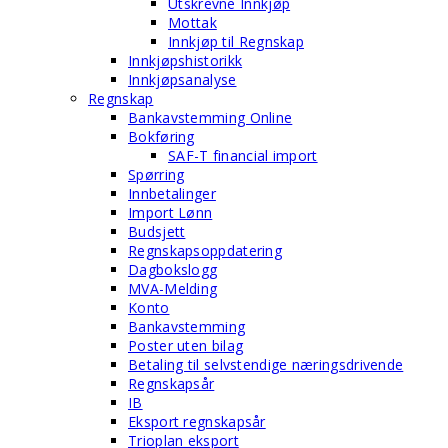
Utskrevne Innkjøp
Mottak
Innkjøp til Regnskap
Innkjøpshistorikk
Innkjøpsanalyse
Regnskap
Bankavstemming Online
Bokføring
SAF-T financial import
Spørring
Innbetalinger
Import Lønn
Budsjett
Regnskapsoppdatering
Dagbokslogg
MVA-Melding
Konto
Bankavstemming
Poster uten bilag
Betaling til selvstendige næringsdrivende
Regnskapsår
IB
Eksport regnskapsår
Trioplan eksport