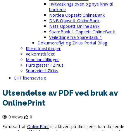
Hvitvaskingsloven og nye krav til
bankene
Nordea Oppsett OnlineBank
DNB Oppsett OnlineBank
Nets Oppsett OnlineBank
SpareBank 1 Oppsett OnlineBank
Veiledning fra SpareBank 1
Dokumentflyt og Zirius Portal Bilag
Klient Innstillinger
Velkomstbildet
Mine innstillinger
Hurtigtaster i Zirius
Snarveier i Zirius
EHF lisensavtale
Utsendelse av PDF ved bruk av
OnlinePrint
0 views
0
Forutsatt at
OnlinePrint
er aktivert på din lisens, kan du sende