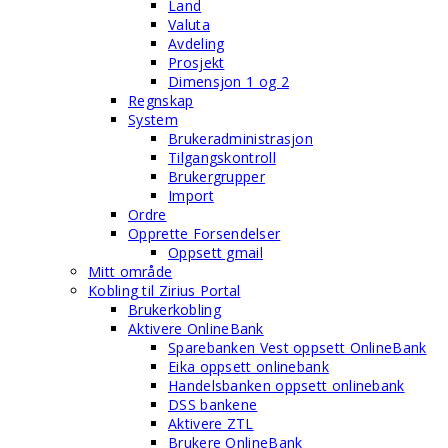
Land
Valuta
Avdeling
Prosjekt
Dimensjon 1 og 2
Regnskap
System
Brukeradministrasjon
Tilgangskontroll
Brukergrupper
Import
Ordre
Opprette Forsendelser
Oppsett gmail
Mitt område
Kobling til Zirius Portal
Brukerkobling
Aktivere OnlineBank
Sparebanken Vest oppsett OnlineBank
Eika oppsett onlinebank
Handelsbanken oppsett onlinebank
DSS bankene
Aktivere ZTL
Brukere OnlineBank