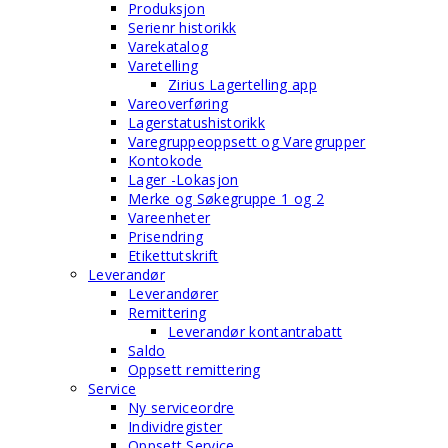
Produksjon
Serienr historikk
Varekatalog
Varetelling
Zirius Lagertelling app
Vareoverføring
Lagerstatushistorikk
Varegruppeoppsett og Varegrupper
Kontokode
Lager -Lokasjon
Merke og Søkegruppe 1 og 2
Vareenheter
Prisendring
Etikettutskrift
Leverandør
Leverandører
Remittering
Leverandør kontantrabatt
Saldo
Oppsett remittering
Service
Ny serviceordre
Individregister
Oppsett Service