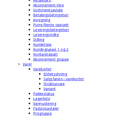
AvtaleGiro
Abonnement liste
Sortimentsavtale
Betalingsbetingelser
Avregning
Purre/Rente oppsett
Leveringsbetingelser
Leveringsmåte
Stilling
Kundetype
Kundegruppe 1 og 2
Kontantrabatt
Abonnement gruppe
Varer
Varekortet
Enhetsstyring
Salgsfanen i varekortet
Strukturvare
Variant
Pakkestatus
Lagerliste
Varejustering
Fastprisavtaler
Prisgruppe