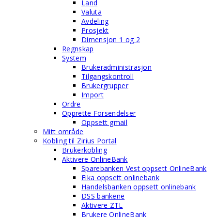
Land
Valuta
Avdeling
Prosjekt
Dimensjon 1 og 2
Regnskap
System
Brukeradministrasjon
Tilgangskontroll
Brukergrupper
Import
Ordre
Opprette Forsendelser
Oppsett gmail
Mitt område
Kobling til Zirius Portal
Brukerkobling
Aktivere OnlineBank
Sparebanken Vest oppsett OnlineBank
Eika oppsett onlinebank
Handelsbanken oppsett onlinebank
DSS bankene
Aktivere ZTL
Brukere OnlineBank