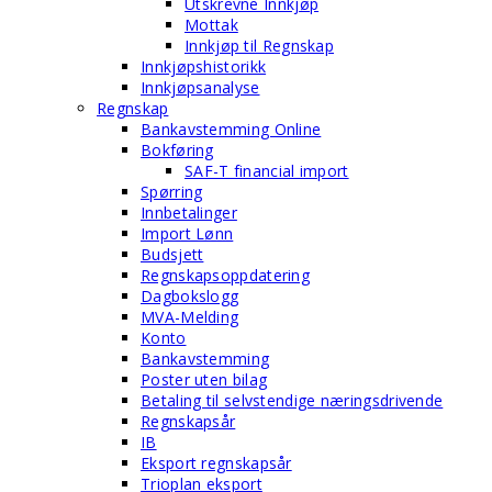
Utskrevne Innkjøp
Mottak
Innkjøp til Regnskap
Innkjøpshistorikk
Innkjøpsanalyse
Regnskap
Bankavstemming Online
Bokføring
SAF-T financial import
Spørring
Innbetalinger
Import Lønn
Budsjett
Regnskapsoppdatering
Dagbokslogg
MVA-Melding
Konto
Bankavstemming
Poster uten bilag
Betaling til selvstendige næringsdrivende
Regnskapsår
IB
Eksport regnskapsår
Trioplan eksport