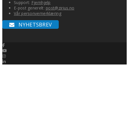
Support:
Fjernhjelp
E-post generelt:
post@zirius.no
Vår personvernerklæring
NYHETSBREV