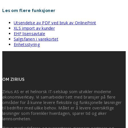
Les om flere funksjoner
Utsendelse av PDF ved bruk av OnlinePrint
XLS import av kunder
EHF lisensavtale
Salgsfanen i varekortet
Enhetsstyring
OM ZIRIUS
Zirius AS er et helnorsk IT-selskap som utvikler moderne
økonomiverktøy. Vi samarbeider tett med bransjer på flere
områder for å kunne levere fleksible og funksjonelle løsninger
til bedrifter med ulike behov. Målet er å levere oversiktlige
løsninger som forenkler hverdagen, sparer tid og øker
lønnsomheten.