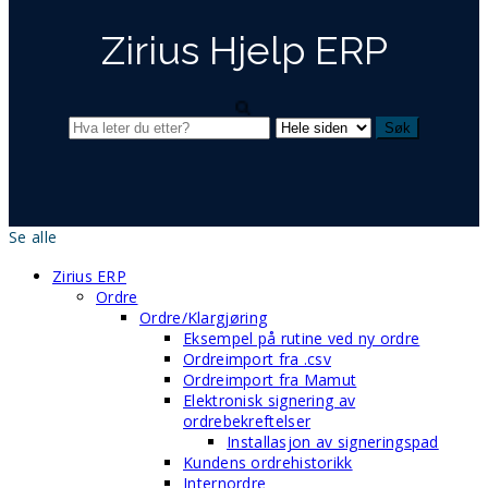
Zirius Hjelp ERP
Se alle
Zirius ERP
Ordre
Ordre/Klargjøring
Eksempel på rutine ved ny ordre
Ordreimport fra .csv
Ordreimport fra Mamut
Elektronisk signering av
ordrebekreftelser
Installasjon av signeringspad
Kundens ordrehistorikk
Internordre