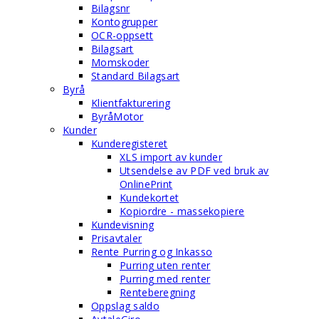
Bilagsnr
Kontogrupper
OCR-oppsett
Bilagsart
Momskoder
Standard Bilagsart
Byrå
Klientfakturering
ByråMotor
Kunder
Kunderegisteret
XLS import av kunder
Utsendelse av PDF ved bruk av
OnlinePrint
Kundekortet
Kopiordre - massekopiere
Kundevisning
Prisavtaler
Rente Purring og Inkasso
Purring uten renter
Purring med renter
Renteberegning
Oppslag saldo