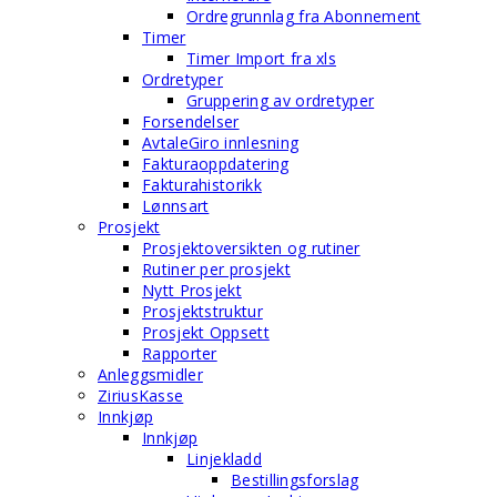
Ordregrunnlag fra Abonnement
Timer
Timer Import fra xls
Ordretyper
Gruppering av ordretyper
Forsendelser
AvtaleGiro innlesning
Fakturaoppdatering
Fakturahistorikk
Lønnsart
Prosjekt
Prosjektoversikten og rutiner
Rutiner per prosjekt
Nytt Prosjekt
Prosjektstruktur
Prosjekt Oppsett
Rapporter
Anleggsmidler
ZiriusKasse
Innkjøp
Innkjøp
Linjekladd
Bestillingsforslag