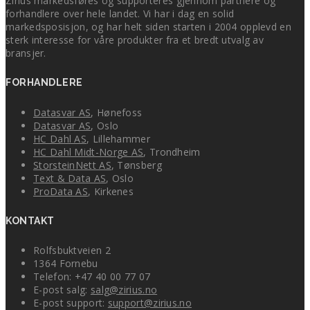
Zirius markedsføres og supporteres gjennom partnere og
forhandlere over hele landet. Vi har i dag en solid
markedsposisjon, og har helt siden starten i 2004 opplevd en
sterk interesse for våre produkter fra et bredt utvalg av
bransjer.
FORHANDLERE
Datasvar AS
, Hønefoss
Datasvar AS
, Oslo
HC Dahl AS
, Lillehammer
HC Dahl Midt-Norge AS
, Trondheim
StorsteinNett AS
, Tønsberg
Text & Data AS
, Oslo
ProData AS
, Kirkenes
KONTAKT
Rolfsbuktveien 2
1364 Fornebu
Telefon: +47 40 00 77 07
E-post salg:
salg@zirius.no
E-post support:
support@zirius.no