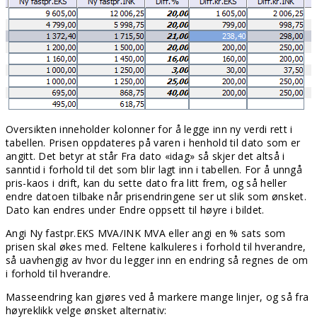
Oversikten inneholder kolonner for å legge inn ny verdi rett i
tabellen. Prisen oppdateres på varen i henhold til dato som er
angitt. Det betyr at står Fra dato «idag» så skjer det altså i
sanntid i forhold til det som blir lagt inn i tabellen. For å unngå
pris-kaos i drift, kan du sette dato fra litt frem, og så heller
endre datoen tilbake når prisendringene ser ut slik som ønsket.
Dato kan endres under Endre oppsett til høyre i bildet.
Angi Ny fastpr.EKS MVA/INK MVA eller angi en % sats som
prisen skal økes med. Feltene kalkuleres i forhold til hverandre,
så uavhengig av hvor du legger inn en endring så regnes de om
i forhold til hverandre.
Masseendring kan gjøres ved å markere mange linjer, og så fra
høyreklikk velge ønsket alternativ: