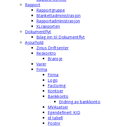
Rapport
Rapportgruppe
Blankettadministrasjon
Rapportadministrasjon
XLrapporten
Dokumentflyt
Bilag inn til Dokumentflyt
Ajourhold
Zirius Driftsenter
Reskontro
Bransje
Varer
Firma
Firma
Logo
Factoring
Kontoer
Bankkonto
Endring av bankkonto
MVAsatser
Egendefinert KID
Id tabell
Postnr