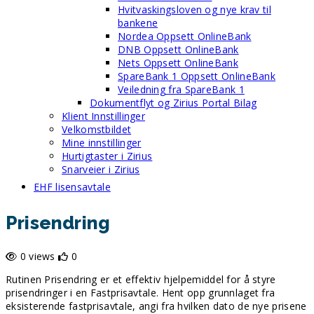
Hvitvaskingsloven og nye krav til
bankene
Nordea Oppsett OnlineBank
DNB Oppsett OnlineBank
Nets Oppsett OnlineBank
SpareBank 1 Oppsett OnlineBank
Veiledning fra SpareBank 1
Dokumentflyt og Zirius Portal Bilag
Klient Innstillinger
Velkomstbildet
Mine innstillinger
Hurtigtaster i Zirius
Snarveier i Zirius
EHF lisensavtale
Prisendring
0 views
0
Rutinen Prisendring er et effektiv hjelpemiddel for å styre
prisendringer i en Fastprisavtale. Hent opp grunnlaget fra
eksisterende fastprisavtale, angi fra hvilken dato de nye prisene