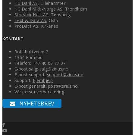
HC Dahl AS
, Lillehammer
HC Dahl Midt-Norge AS
, Trondheim
StorsteinNett AS
, Tønsberg
Text & Data AS
, Oslo
ProData AS
, Kirkenes
KONTAKT
Rolfsbuktveien 2
1364 Fornebu
Telefon: +47 40 00 77 07
E-post salg:
salg@zirius.no
E-post support:
support@zirius.no
Support:
Fjernhjelp
E-post generelt:
post@zirius.no
Vår personvernerklæring
NYHETSBREV