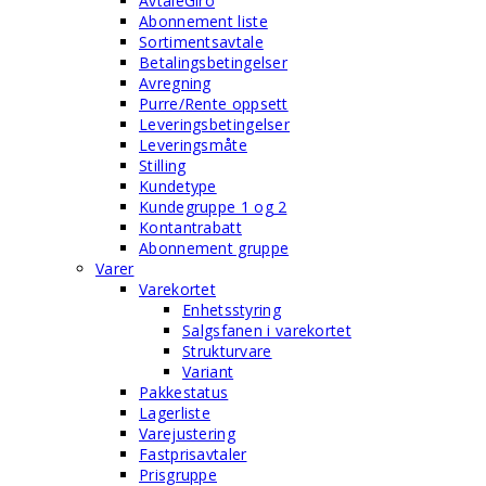
AvtaleGiro
Abonnement liste
Sortimentsavtale
Betalingsbetingelser
Avregning
Purre/Rente oppsett
Leveringsbetingelser
Leveringsmåte
Stilling
Kundetype
Kundegruppe 1 og 2
Kontantrabatt
Abonnement gruppe
Varer
Varekortet
Enhetsstyring
Salgsfanen i varekortet
Strukturvare
Variant
Pakkestatus
Lagerliste
Varejustering
Fastprisavtaler
Prisgruppe