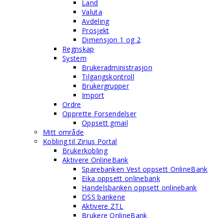
Land
Valuta
Avdeling
Prosjekt
Dimensjon 1 og 2
Regnskap
System
Brukeradministrasjon
Tilgangskontroll
Brukergrupper
Import
Ordre
Opprette Forsendelser
Oppsett gmail
Mitt område
Kobling til Zirius Portal
Brukerkobling
Aktivere OnlineBank
Sparebanken Vest oppsett OnlineBank
Eika oppsett onlinebank
Handelsbanken oppsett onlinebank
DSS bankene
Aktivere ZTL
Brukere OnlineBank