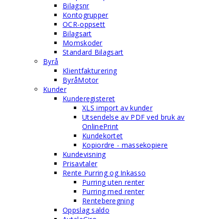
Bilagsnr
Kontogrupper
OCR-oppsett
Bilagsart
Momskoder
Standard Bilagsart
Byrå
Klientfakturering
ByråMotor
Kunder
Kunderegisteret
XLS import av kunder
Utsendelse av PDF ved bruk av
OnlinePrint
Kundekortet
Kopiordre - massekopiere
Kundevisning
Prisavtaler
Rente Purring og Inkasso
Purring uten renter
Purring med renter
Renteberegning
Oppslag saldo