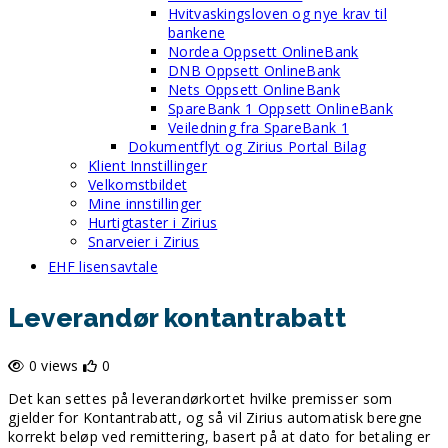
Hvitvaskingsloven og nye krav til
bankene
Nordea Oppsett OnlineBank
DNB Oppsett OnlineBank
Nets Oppsett OnlineBank
SpareBank 1 Oppsett OnlineBank
Veiledning fra SpareBank 1
Dokumentflyt og Zirius Portal Bilag
Klient Innstillinger
Velkomstbildet
Mine innstillinger
Hurtigtaster i Zirius
Snarveier i Zirius
EHF lisensavtale
Leverandør kontantrabatt
0 views
0
Det kan settes på leverandørkortet hvilke premisser som
gjelder for Kontantrabatt, og så vil Zirius automatisk beregne
korrekt beløp ved remittering, basert på at dato for betaling er