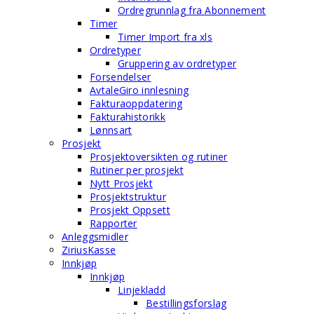
Ordregrunnlag fra Abonnement
Timer
Timer Import fra xls
Ordretyper
Gruppering av ordretyper
Forsendelser
AvtaleGiro innlesning
Fakturaoppdatering
Fakturahistorikk
Lønnsart
Prosjekt
Prosjektoversikten og rutiner
Rutiner per prosjekt
Nytt Prosjekt
Prosjektstruktur
Prosjekt Oppsett
Rapporter
Anleggsmidler
ZiriusKasse
Innkjøp
Innkjøp
Linjekladd
Bestillingsforslag