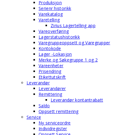
Produksjon
Serienr historikk
Varekatalog
Varetelling
Zirius Lagertelling app
Vareoverføring
Lagerstatushistorikk
Varegruppeoppsett og Varegrupper
Kontokode
Lager -Lokasjon
Merke og Søkegruppe 1 og 2
Vareenheter
Prisendring
Etikettutskrift
Leverandør
Leverandører
Remittering
Leverandør kontantrabatt
Saldo
Oppsett remittering
Service
Ny serviceordre
Individregister
Oppsett Service