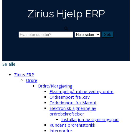
Zirius Hjelp ERP
Se alle
Zirius ERP
Ordre
Ordre/Klargjøring
Eksempel på rutine ved ny ordre
Ordreimport fra .csv
Ordreimport fra Mamut
Elektronisk signering av
ordrebekreftelser
Installasjon av signeringspad
Kundens ordrehistorikk
Internordre