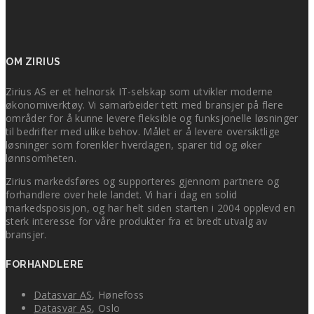
OM ZIRIUS
Zirius AS er et helnorsk IT-selskap som utvikler moderne
økonomiverktøy. Vi samarbeider tett med bransjer på flere
områder for å kunne levere fleksible og funksjonelle løsninger
til bedrifter med ulike behov. Målet er å levere oversiktlige
løsninger som forenkler hverdagen, sparer tid og øker
lønnsomheten.
Zirius markedsføres og supporteres gjennom partnere og
forhandlere over hele landet. Vi har i dag en solid
markedsposisjon, og har helt siden starten i 2004 opplevd en
sterk interesse for våre produkter fra et bredt utvalg av
bransjer.
FORHANDLERE
Datasvar AS
, Hønefoss
Datasvar AS
, Oslo