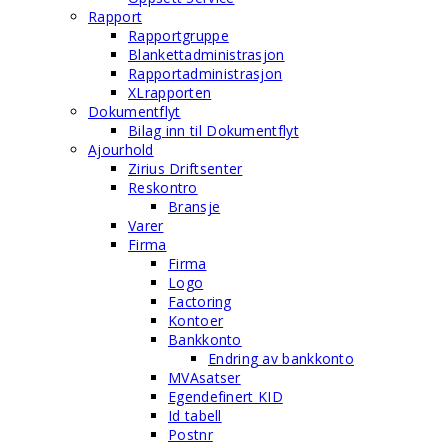
Rapport
Rapportgruppe
Blankettadministrasjon
Rapportadministrasjon
XLrapporten
Dokumentflyt
Bilag inn til Dokumentflyt
Ajourhold
Zirius Driftsenter
Reskontro
Bransje
Varer
Firma
Firma
Logo
Factoring
Kontoer
Bankkonto
Endring av bankkonto
MVAsatser
Egendefinert KID
Id tabell
Postnr