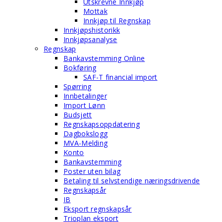
Utskrevne Innkjøp
Mottak
Innkjøp til Regnskap
Innkjøpshistorikk
Innkjøpsanalyse
Regnskap
Bankavstemming Online
Bokføring
SAF-T financial import
Spørring
Innbetalinger
Import Lønn
Budsjett
Regnskapsoppdatering
Dagbokslogg
MVA-Melding
Konto
Bankavstemming
Poster uten bilag
Betaling til selvstendige næringsdrivende
Regnskapsår
IB
Eksport regnskapsår
Trioplan eksport