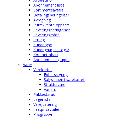
AvtaleGiro
Abonnement liste
Sortimentsavtale
Betalingsbetingelser
Avregning
Purre/Rente oppsett
Leveringsbetingelser
Leveringsmåte
Stilling
Kundetype
Kundegruppe 1 og 2
Kontantrabatt
Abonnement gruppe
Varer
Varekortet
Enhetsstyring
Salgsfanen i varekortet
Strukturvare
Variant
Pakkestatus
Lagerliste
Varejustering
Fastprisavtaler
Prisgruppe