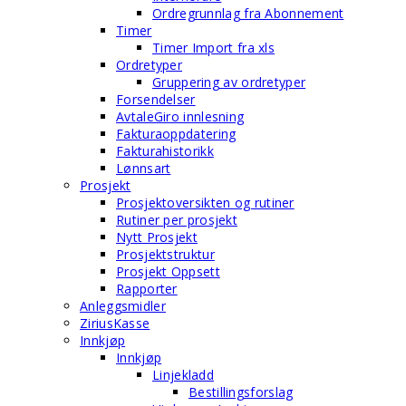
Ordregrunnlag fra Abonnement
Timer
Timer Import fra xls
Ordretyper
Gruppering av ordretyper
Forsendelser
AvtaleGiro innlesning
Fakturaoppdatering
Fakturahistorikk
Lønnsart
Prosjekt
Prosjektoversikten og rutiner
Rutiner per prosjekt
Nytt Prosjekt
Prosjektstruktur
Prosjekt Oppsett
Rapporter
Anleggsmidler
ZiriusKasse
Innkjøp
Innkjøp
Linjekladd
Bestillingsforslag