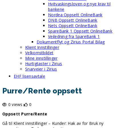
Hvitvaskingsloven og nye krav til
bankene
Nordea Oppsett OnlineBank
DNB Oppsett OnlineBank
Nets Oppsett OnlineBank
SpareBank 1 Oppsett OnlineBank
Veiledning fra SpareBank 1
Dokumentflyt og Zirius Portal Bilag
Klient Innstillinger
Velkomstbildet
Mine innstillinger
Hurtigtaster i Zirius
Snarveier i Zirius
EHF lisensavtale
Purre/Rente oppsett
0 views
0
Oppsett
Purre/Rente
Gå til Klient innstillinger – Kunder: Hak av for Bruk ny