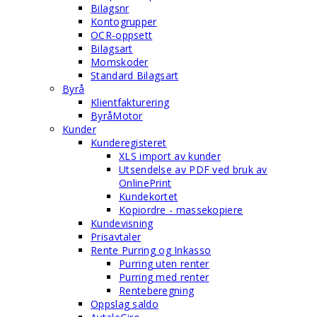
Bilagsnr
Kontogrupper
OCR-oppsett
Bilagsart
Momskoder
Standard Bilagsart
Byrå
Klientfakturering
ByråMotor
Kunder
Kunderegisteret
XLS import av kunder
Utsendelse av PDF ved bruk av
OnlinePrint
Kundekortet
Kopiordre - massekopiere
Kundevisning
Prisavtaler
Rente Purring og Inkasso
Purring uten renter
Purring med renter
Renteberegning
Oppslag saldo