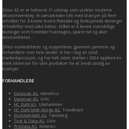
Zirius AS er et helnorsk IT-selskap som utvikler moderne
økonomiverktøy. Vi samarbeider tett med bransjer på flere
områder for å kunne levere fleksible og funksjonelle løsninger
til bedrifter med ulike behov. Målet er å levere oversiktlige
løsninger som forenkler hverdagen, sparer tid og øker
lønnsomheten.
Zirius markedsføres og supporteres gjennom partnere og
forhandlere over hele landet. Vi har i dag en solid
markedsposisjon, og har helt siden starten i 2004 opplevd en
sterk interesse for våre produkter fra et bredt utvalg av
bransjer.
FORHANDLERE
Datasvar AS
, Hønefoss
Datasvar AS
, Oslo
HC Dahl AS
, Lillehammer
HC Dahl Midt-Norge AS
, Trondheim
StorsteinNett AS
, Tønsberg
Text & Data AS
, Oslo
ProData AS
, Kirkenes