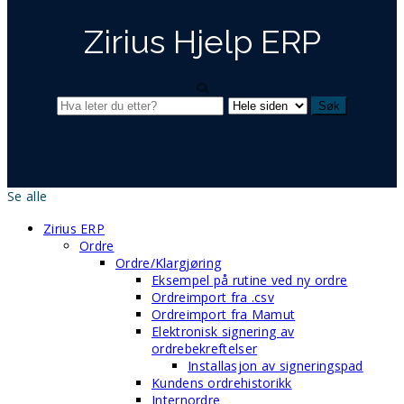
Zirius Hjelp ERP
Se alle
Zirius ERP
Ordre
Ordre/Klargjøring
Eksempel på rutine ved ny ordre
Ordreimport fra .csv
Ordreimport fra Mamut
Elektronisk signering av
ordrebekreftelser
Installasjon av signeringspad
Kundens ordrehistorikk
Internordre