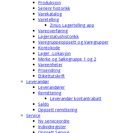
Produksjon
Serienr historikk
Varekatalog
Varetelling
Zirius Lagertelling app
Vareoverføring
Lagerstatushistorikk
Varegruppeoppsett og Varegrupper
Kontokode
Lager -Lokasjon
Merke og Søkegruppe 1 og 2
Vareenheter
Prisendring
Etikettutskrift
Leverandør
Leverandører
Remittering
Leverandør kontantrabatt
Saldo
Oppsett remittering
Service
Ny serviceordre
Individregister
Oppsett Service