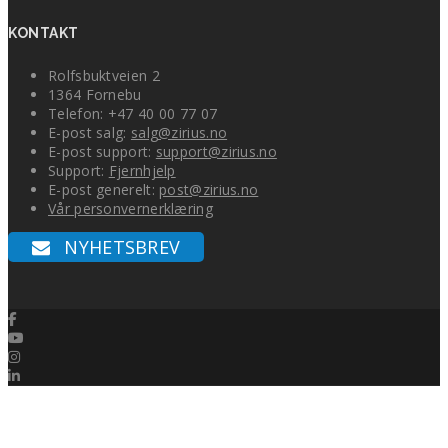
KONTAKT
Rolfsbuktveien 2
1364 Fornebu
Telefon: +47 40 00 77 07
E-post salg:
salg@zirius.no
E-post support:
support@zirius.no
Support:
Fjernhjelp
E-post generelt:
post@zirius.no
Vår personvernerklæring
NYHETSBREV