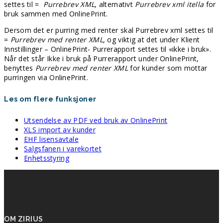
settes til =
Purrebrev XML
, alternativt
Purrebrev xml itella
for
bruk sammen med OnlinePrint.
Dersom det er purring med renter skal Purrebrev xml settes til
=
Purrebrev med renter XML
, og viktig at det under Klient
Innstillinger – OnlinePrint- Purrerapport settes til «ikke i bruk».
Når det står Ikke i bruk på Purrerapport under OnlinePrint,
benyttes
Purrebrev med renter XML
for kunder som mottar
purringen via OnlinePrint.
Les om flere funksjoner
Utsendelse av PDF ved bruk av OnlinePrint
XLS import av kunder
EHF lisensavtale
Salgsfanen i varekortet
Enhetsstyring
OM ZIRIUS