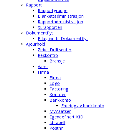
Rapport
Rapportgruppe
Blankettadministrasjon
Rapportadministrasjon
XLrapporten
Dokumentflyt
Bilag inn til Dokumentflyt
Ajourhold
Zirius Driftsenter
Reskontro
Bransje
Varer
Firma
Firma
Logo
Factoring
Kontoer
Bankkonto
Endring av bankkonto
MVAsatser
Egendefinert KID
Id tabell
Postnr