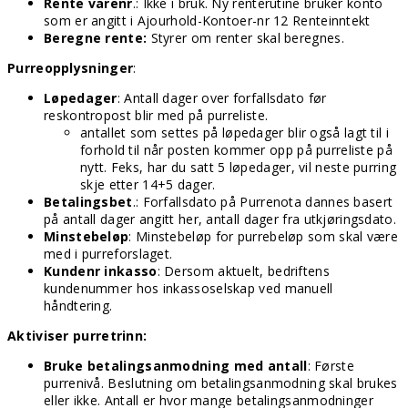
Rente varenr
.: Ikke i bruk. Ny renterutine bruker konto
som er angitt i Ajourhold-Kontoer-nr 12 Renteinntekt
Beregne rente:
Styrer om renter skal beregnes.
Purreopplysninger
:
Løpedager
: Antall dager over forfallsdato før
reskontropost blir med på purreliste.
antallet som settes på løpedager blir også lagt til i
forhold til når posten kommer opp på purreliste på
nytt. Feks, har du satt 5 løpedager, vil neste purring
skje etter 14+5 dager.
Betalingsbet
.: Forfallsdato på Purrenota dannes basert
på antall dager angitt her, antall dager fra utkjøringsdato.
Minstebeløp
: Minstebeløp for purrebeløp som skal være
med i purreforslaget.
Kundenr inkasso
: Dersom aktuelt, bedriftens
kundenummer hos inkassoselskap ved manuell
håndtering.
Aktiviser purretrinn:
Bruke betalingsanmodning med antall
: Første
purrenivå. Beslutning om betalingsanmodning skal brukes
eller ikke. Antall er hvor mange betalingsanmodninger