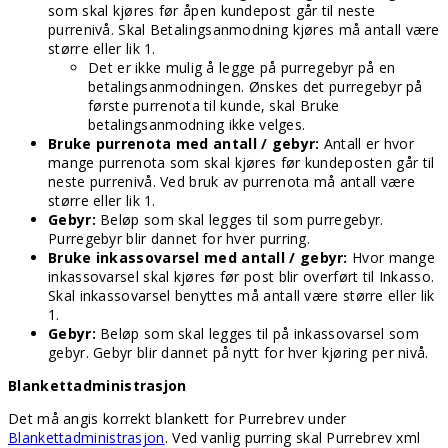
som skal kjøres før åpen kundepost går til neste
purrenivå. Skal Betalingsanmodning kjøres må antall være
større eller lik 1.
Det er ikke mulig å legge på purregebyr på en
betalingsanmodningen. Ønskes det purregebyr på
første purrenota til kunde, skal Bruke
betalingsanmodning ikke velges.
Bruke purrenota med antall / gebyr:
Antall er hvor
mange purrenota som skal kjøres før kundeposten går til
neste purrenivå. Ved bruk av purrenota må antall være
større eller lik 1.
Gebyr:
Beløp som skal legges til som purregebyr.
Purregebyr blir dannet for hver purring.
Bruke inkassovarsel med antall / gebyr:
Hvor mange
inkassovarsel skal kjøres før post blir overført til Inkasso.
Skal inkassovarsel benyttes må antall være større eller lik
1.
Gebyr:
Beløp som skal legges til på inkassovarsel som
gebyr. Gebyr blir dannet på nytt for hver kjøring per nivå.
Blankettadministrasjon
Det må angis korrekt blankett for Purrebrev under
Blankettadministrasjon
. Ved vanlig purring skal Purrebrev xml