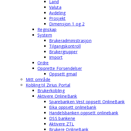
Land
Valuta
Avdeling
Prosjekt
Dimensjon 1 og 2
Regnskap
System
Brukeradministrasjon
Tilgangskontroll
Brukergrupper
Import
Ordre
Opprette Forsendelser
Oppsett gmail
Mitt område
Kobling til Zirius Portal
Brukerkobling
Aktivere OnlineBank
Sparebanken Vest oppsett OnlineBank
Eika oppsett onlinebank
Handelsbanken oppsett onlinebank
DSS bankene
Aktivere ZTL
Brukere OnlineBank